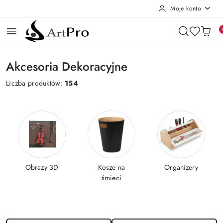
Moje konto
Przejdź do treści głównej
Przejdź do wyszukiwarki
Przejdź do moje konto
Przejdź do menu głównego
Przejdź do stopki
Akcesoria Dekoracyjne
Liczba produktów:
154
Obrazy 3D
Kosze na
Organizery
śmieci