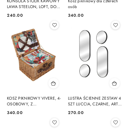
KONSOLA STOLIK KAWOWY
Kosz piknikowy dla czterech
LAWA STEELON, LOFT, DO
osób
SALONU, CZARNY, METAL,
240.00
340.00
Cena:
Cena:
MDF
KOSZ PIKNIKOWY VIVERE, 4-
LUSTRA ŚCIENNE ZESTAW 4
OSOBOWY, Z
SZT LUCCIA, CZARNE, ART
WYPOSAŻENIEM,
DECO, GLAMOUR, SALON,
340.00
270.00
Cena:
Cena:
WIKLINOWY, ZESTAW
SZKŁO