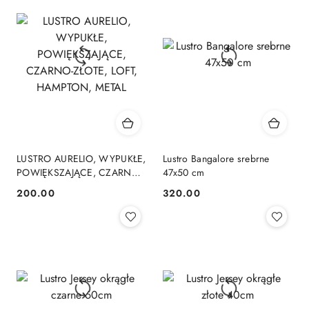
LUSTRO AURELIO, WYPUKŁE,
Lustro Bangalore srebrne
POWIĘKSZAJĄCE, CZARNO-
47x50 cm
ZŁOTE, LOFT, HAMPTON,
200.00
320.00
Cena:
Cena:
METAL