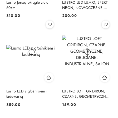
Lustro Jersey okrągłe złote
LUSTRO LED LUMIO, EFEKT
60cm
NEON, NOWOCZESNE,
ŁAZIENKOWE, DO SYPIALNI,
310.00
200.00
Cena:
Cena:
DESIGN
Lustro LED z głośnikiem i
LUSTRO LOFT GRIDIRON,
ładowarką
CZARNE, GEOMETRYCZNE,
DRUCIANE, INDUSTRIALNE,
359.00
159.00
Cena:
Cena:
SALON