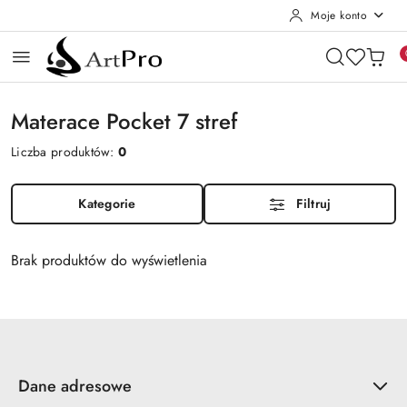
Moje konto
Przejdź do treści głównej
Przejdź do wyszukiwarki
Przejdź do moje konto
Przejdź do menu głównego
Przejdź do stopki
Materace Pocket 7 stref
Liczba produktów:
0
Kategorie
Filtruj
Brak produktów do wyświetlenia
Dane adresowe