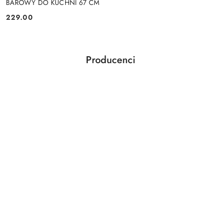
BAROWY DO KUCHNI 67 CM
229.00
Cena:
Producenci
Pomiń karuzelę producentów
5five simply smart
Actona
Artgeist
ArtPro