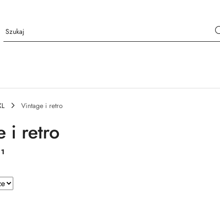
XL
Vintage i retro
 i retro
:
1
e.