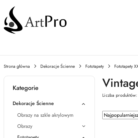
Przejdź do treści głównej
Przejdź do wyszukiwarki
Przejdź do moje konto
Przejdź do menu głównego
Przejdź do stopki
Strona główna
Dekoracje Ścienne
Fototapety
Fototapety X
Vintage
Kategorie
Liczba produktów
Dekoracje Ścienne
Zastosowano
Sortuj
Obrazy na szkle akrylowym
według
sortowanie:
Obrazy
Najpopularniejsz
Fototapety