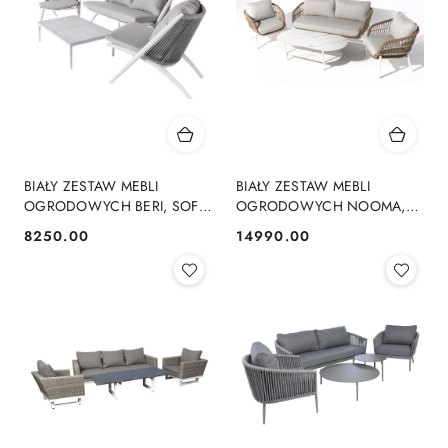
BIAŁY ZESTAW MEBLI
BIAŁY ZESTAW MEBLI
OGRODOWYCH BERI, SOFA,
OGRODOWYCH NOOMA,
FOTELE, STOLIK, NA TARAS,
SOFA, FOTELE, STOLIK,
8250.00
14990.00
Cena:
Cena:
KOMPLET
EKSKLUZYWNY KOMPLET