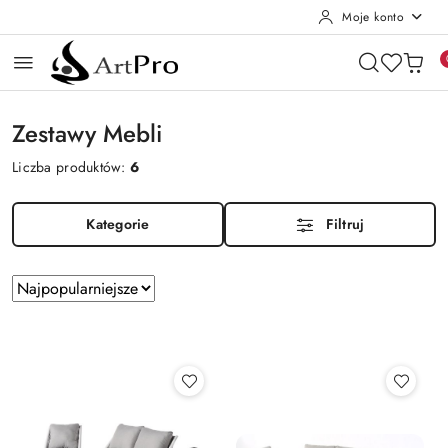
Moje konto
Przejdź do treści głównej
Przejdź do wyszukiwarki
Przejdź do moje konto
Przejdź do menu głównego
Przejdź do stopki
Zestawy Mebli
Liczba produktów:
6
Kategorie
Filtruj
Zastosowano
Sortuj
według
sortowanie:
Najpopularniejsze.