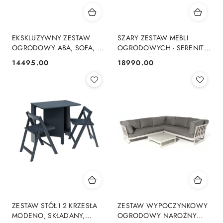
EKSKLUZYWNY ZESTAW
SZARY ZESTAW MEBLI
OGRODOWY ABA, SOFA, 2
OGRODOWYCH - SERENITY,
FOTELE, STOLIK,
SOFA, FOTELE, STOLIKI,
14495.00
18990.00
Cena:
Cena:
TECHNORATTAN, NA TARAS
EKSKLUZYWNY, TKANINA
ZESTAW STÓŁ I 2 KRZESŁA
ZESTAW WYPOCZYNKOWY
MODENO, SKŁADANY,
OGRODOWY NAROŻNY