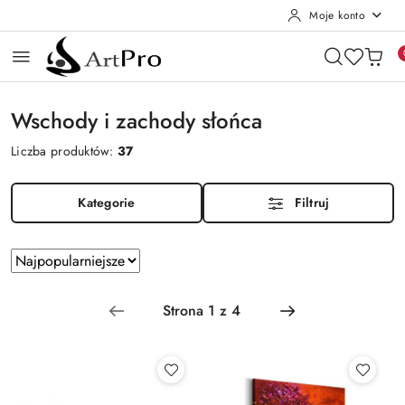
Moje konto
Przejdź do treści głównej
Przejdź do wyszukiwarki
Przejdź do moje konto
Przejdź do menu głównego
Przejdź do stopki
Wschody i zachody słońca
Liczba produktów:
37
Kategorie
Filtruj
Zastosowano
Sortuj
według
sortowanie:
Najpopularniejsze.