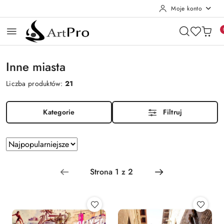
Moje konto
Przejdź do treści głównej
Przejdź do wyszukiwarki
Przejdź do moje konto
Przejdź do menu głównego
Przejdź do stopki
Inne miasta
Liczba produktów:
21
Kategorie
Filtruj
Zastosowano
Sortuj
według
sortowanie:
Najpopularniejsze.