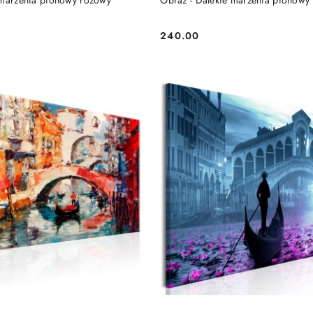
 marzenia pionowy różowy
Obraz - Dalekie marzenia pionowy 
240.00
Cena: