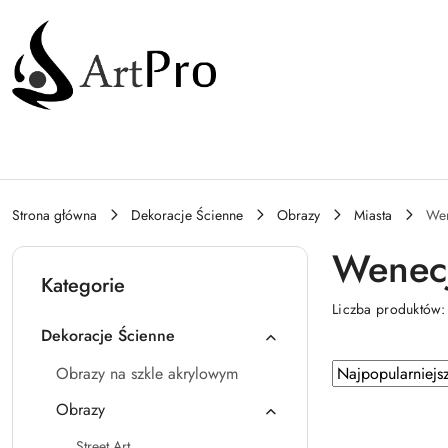
Przejdź do treści głównej
Przejdź do wyszukiwarki
Przejdź do moje konto
Przejdź do menu głównego
Przejdź do stopki
Strona główna
Dekoracje Ścienne
Obrazy
Miasta
We
Wenec
Kategorie
Liczba produktów
Dekoracje Ścienne
Zastosowano
Sortuj
Obrazy na szkle akrylowym
według
sortowanie:
Obrazy
Najpopularniejsz
Street Art