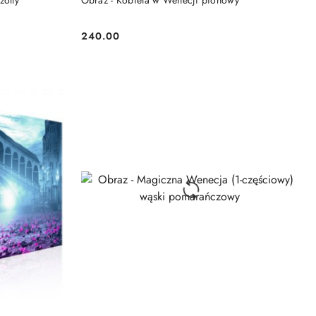
żółty
Obraz - Kobieta w Wenecji pionowy
240.00
Cena: