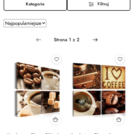
Kategorie
Filtruj
Zastosowano
Sortuj
według
sortowanie:
Najpopularniejsze.