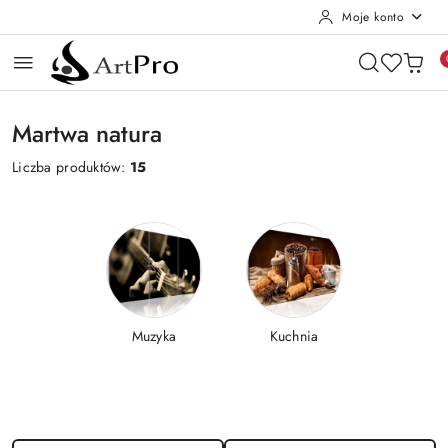
Moje konto
Przejdź do treści głównej
Przejdź do wyszukiwarki
Przejdź do moje konto
Przejdź do menu głównego
Przejdź do stopki
Martwa natura
Liczba produktów:
15
Muzyka
Kuchnia