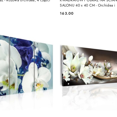
z - Różowa orchidea, 4 części
KWADRATOWY OBRAZ NA ŚCIA
SALONU 40 x 40 CM - Orchidea i
163.00
Cena: