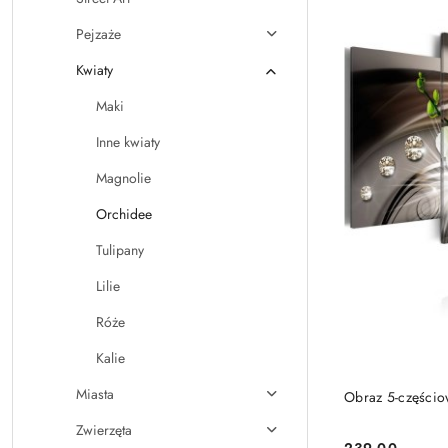
Pejzaże
Kwiaty
Maki
Inne kwiaty
Magnolie
Orchidee
Tulipany
Lilie
Róże
Kalie
Miasta
Obraz 5-częścio
Zwierzęta
239.00