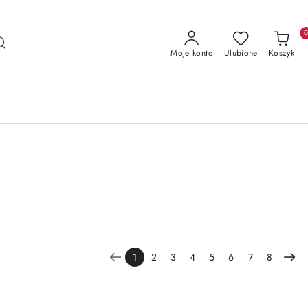
Moje konto
Ulubione
Koszyk
1
2
3
4
5
6
7
8