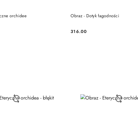
DO KOSZYKA
DO KOSZYKA
czne orchidee
Obraz - Dotyk łagodności
316.00
Cena: