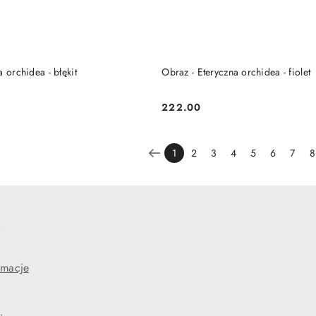
DO KOSZYKA
DO KOSZYKA
 orchidea - błękit
Obraz - Eteryczna orchidea - fiolet
222.00
Cena:
1
2
3
4
5
6
7
8
e
amacje