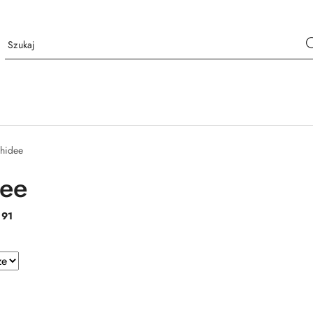
hidee
dee
:
91