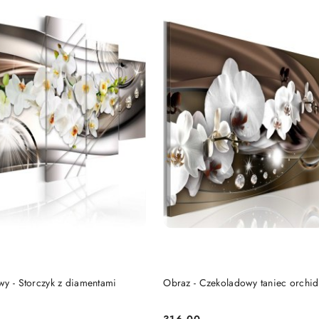
DO KOSZYKA
DO KOSZYKA
wy - Storczyk z diamentami
Obraz - Czekoladowy taniec orchid
316.00