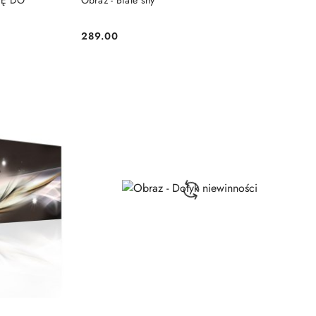
NĘ DO
Obraz - Białe sny
289.00
Cena: