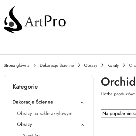
Przejdź do treści głównej
Przejdź do wyszukiwarki
Przejdź do moje konto
Przejdź do menu głównego
Przejdź do stopki
Strona główna
Dekoracje Ścienne
Obrazy
Kwiaty
Orc
Orchi
Kategorie
Liczba produktów
Dekoracje Ścienne
Zastosowano sortowanie: Najpopularniejsze.
Sortuj
Obrazy na szkle akrylowym
według
Obrazy
Street Art