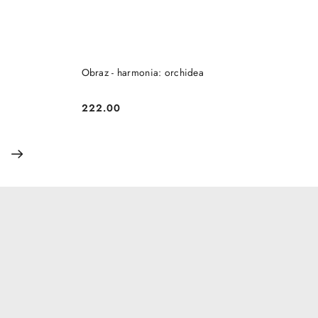
DO KOSZYKA
Obraz - harmonia: orchidea
222.00
Cena: