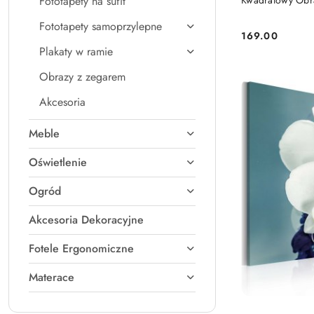
Fototapety na sufit
Kwadratowy Obra
Fototapety samoprzylepne
169.00
Cena:
Plakaty w ramie
Obrazy z zegarem
Akcesoria
Meble
Oświetlenie
Ogród
Akcesoria Dekoracyjne
Fotele Ergonomiczne
Materace