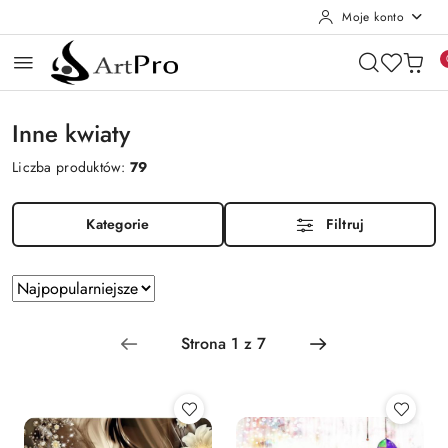
Moje konto
Przejdź do treści głównej
Przejdź do wyszukiwarki
Przejdź do moje konto
Przejdź do menu głównego
Przejdź do stopki
Inne kwiaty
Liczba produktów:
79
Kategorie
Filtruj
Zastosowano sortowanie: Najpopularniejsze.
Sortuj
według