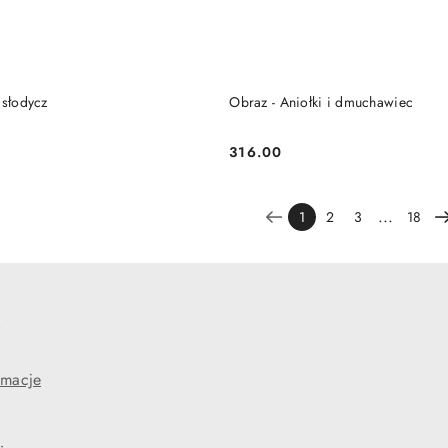
DO KOSZYKA
DO KOSZYKA
 słodycz
Obraz - Aniołki i dmuchawiec
316.00
Cena:
...
1
2
3
18
e
amacje