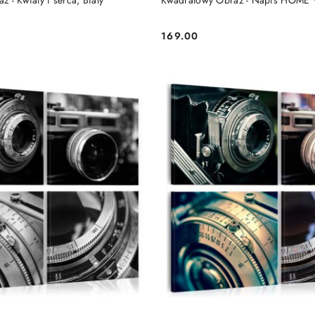
 - Kwiaty i serca, Biały
Kwadratowy Obraz - Napis HOME 
169.00
Cena: