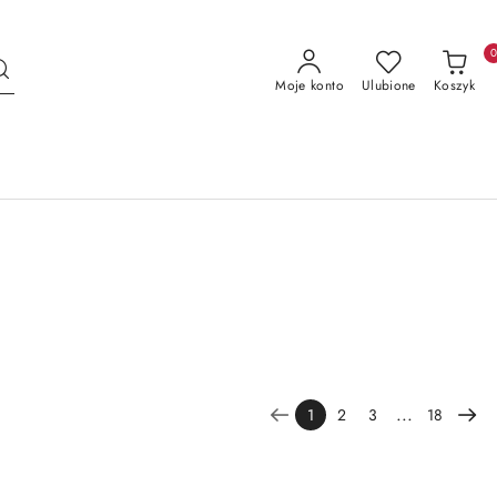
Moje konto
Ulubione
Koszyk
...
1
2
3
18