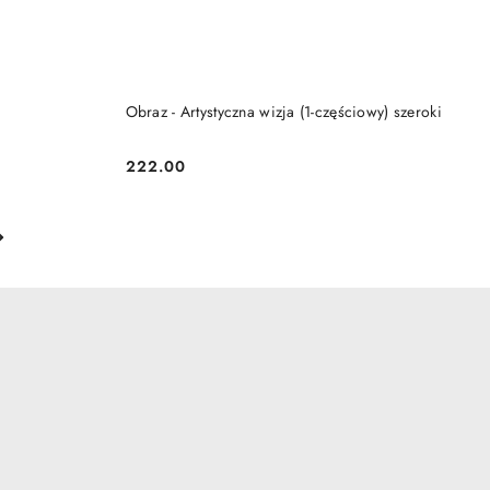
DO KOSZYKA
Obraz - Artystyczna wizja (1-częściowy) szeroki
222.00
Cena: