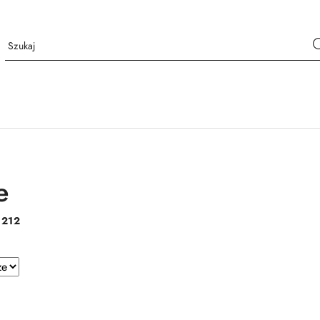
e
:
212