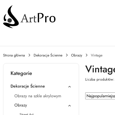
Przejdź do treści głównej
Przejdź do wyszukiwarki
Przejdź do moje konto
Przejdź do menu głównego
Przejdź do stopki
Strona główna
Dekoracje Ścienne
Obrazy
Vintage
Vintag
Kategorie
Liczba produktów
Dekoracje Ścienne
Zastosowano sortowanie: Najpopularniejsze.
Sortuj
Obrazy na szkle akrylowym
według
Obrazy
Street Art