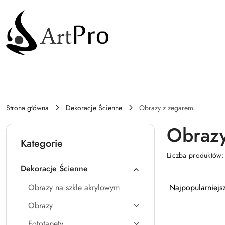
Przejdź do treści głównej
Przejdź do wyszukiwarki
Przejdź do moje konto
Przejdź do menu głównego
Przejdź do stopki
Strona główna
Dekoracje Ścienne
Obrazy z zegarem
Obrazy
Kategorie
Liczba produktów
Dekoracje Ścienne
Zastosowano
Sortuj
Obrazy na szkle akrylowym
według
sortowanie:
Obrazy
Najpopularniejsz
Fototapety