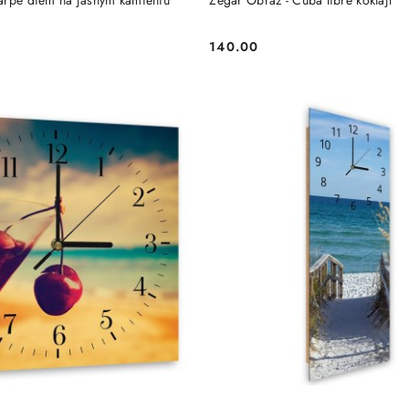
gar Obraz - Carpe diem na jasnym kamieniu
Zegar Obraz - Cuba libre koktajl
140.00
Cena: