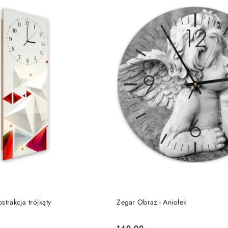
DO KOSZYKA
DO KOSZYKA
ar Obraz - Abstrakcja trójkąty
Zegar Obraz - Aniołek
140.00