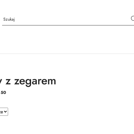
 z zegarem
:
50
e.