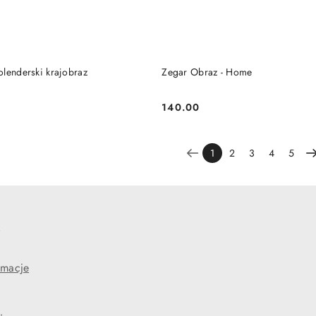
DO KOSZYKA
DO KOSZYKA
ar Obraz - Holenderski krajobraz
Zegar Obraz - Home
140.00
Cena:
1
2
3
4
5
e
amacje