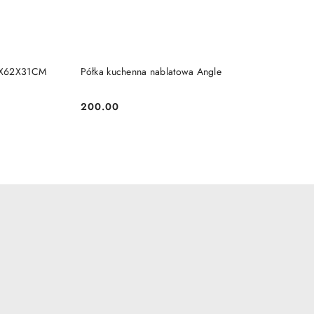
DO KOSZYKA
1X62X31CM
Półka kuchenna nablatowa Angle
200.00
Cena: