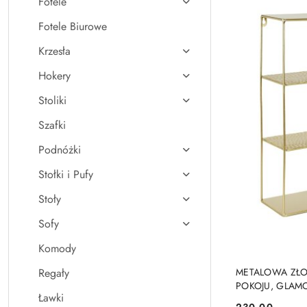
Fotele
Fotele Biurowe
Krzesła
Hokery
Stoliki
Szafki
Podnóżki
Stołki i Pufy
Stoły
Sofy
Komody
Regały
METALOWA ZŁO
POKOJU, GLAMO
Ławki
230.00