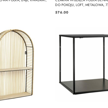
OWA PÓŁKA, DĄB, KWADRAT,
CZARNA WISZĄCA PÓŁKA DENMAR
DO POKOJU, LOFT, METALOWA, 7
576.00
Cena: