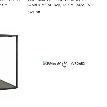
K, 3 PÓŁKI,
INDUSTRIALNA PÓŁKA WISZĄCA LOFT,
7 CM
CZARNY METAL, DĄB, 191 CM, DUŻA, DO
SALONU
563.00
Cena: