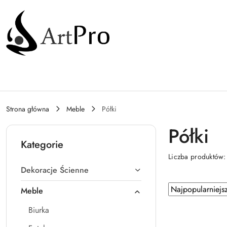
Przejdź do treści głównej
Przejdź do wyszukiwarki
Przejdź do moje konto
Przejdź do menu głównego
Przejdź do stopki
Strona główna
Meble
Półki
Półki
Kategorie
Liczba produktów
Dekoracje Ścienne
Zastosowano
Sortuj
Meble
według
sortowanie:
Biurka
Najpopularniejsz