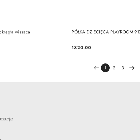
DO KOSZYKA
DO KOSZYKA
okrągła wisząca
PÓŁKA DZIECIĘCA PLAYROOM 9
1320.00
Cena:
1
2
3
e
amacje