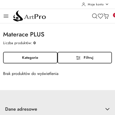
Moje konto
Przejdź do treści głównej
Przejdź do wyszukiwarki
Przejdź do moje konto
Przejdź do menu głównego
Przejdź do stopki
Materace PLUS
Liczba produktów:
0
Kategorie
Filtruj
Brak produktów do wyświetlenia
Dane adresowe