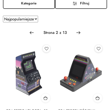
Kategorie
Filtruj
Zastosowano sortowanie: Najpopularniejsze.
Sortuj
według