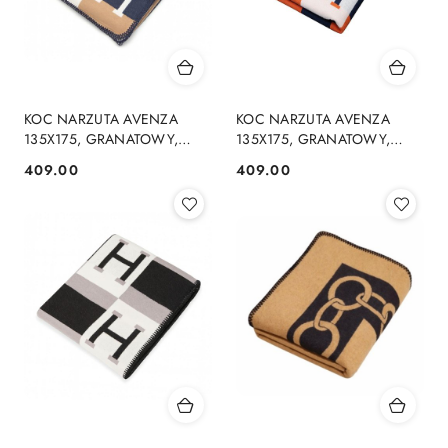
KOC NARZUTA AVENZA
KOC NARZUTA AVENZA
135X175, GRANATOWY,
135X175, GRANATOWY,
BRĄZOWY, GEOMETRYCZNY
POMARAŃCZOWY,
409.00
409.00
Cena:
Cena:
WZÓR H, MIĘKKI
GEOMETRYCZNY, WZÓR H