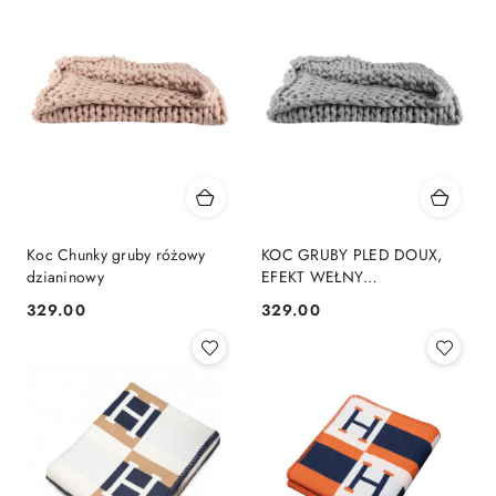
Koc Chunky gruby różowy
KOC GRUBY PLED DOUX,
dzianinowy
EFEKT WEŁNY
CZESANKOWEJ, NARZUTA,
329.00
329.00
Cena:
Cena:
MIĘKKI, DZIANINA