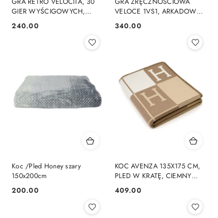
GRA RETRO VELOCITA, 30
GRA ZRĘCZNOŚCIOWA
GIER WYŚCIGOWYCH,
VELOCE 1VS1, ARKADOWA,
SAMOCHODY, ARCADE,
DLA DZIECI, POJEDYNEK,
240.00
340.00
Cena:
Cena:
LATA 80 90
PREZENT
Koc /Pled Honey szary
KOC AVENZA 135X175 CM,
150x200cm
PLED W KRATĘ, CIEMNY
BEŻ, NARZUTA, MIĘKKI,
200.00
409.00
Cena:
Cena:
CIEPŁY