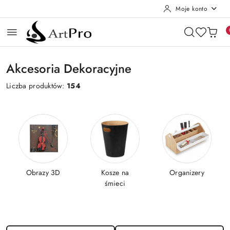
Moje konto
Przejdź do treści głównej
Przejdź do wyszukiwarki
Przejdź do moje konto
Przejdź do menu głównego
Przejdź do stopki
Akcesoria Dekoracyjne
Liczba produktów:
154
Obrazy 3D
Kosze na
Organizery
śmieci