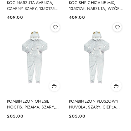
KOC NARZUTA AVENZA,
KOC SHP CHICANE MIX,
CZARNY SZARY, 135X175
135X175, NARZUTA, WZÓR
CM, GEOMETRYCZNY WZÓR
ŁAŃCUCH, MIĘKKI, PARYSKI,
409.00
409.00
Cena:
Cena:
H, CIEPŁY
SALON
KOMBINEZON ONESIE
KOMBINEZON PLUSZOWY
NOCTIS, PIŻAMA, SZARY,
NUVOLA, SZARY, CIEPŁA
PLUSZOWY, Z KAPTUREM,
PIŻAMA ONESIE, Z
205.00
205.00
Cena:
Cena:
CIEPŁY
KAPTUREM, MIĘKKI