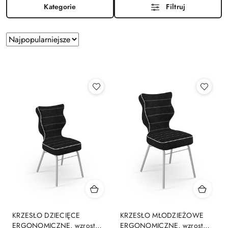
Kategorie
Filtruj
Zastosowano
Sortuj
według
sortowanie:
Najpopularniejsze.
KRZESŁO DZIECIĘCE
KRZESŁO MŁODZIEŻOWE
ERGONOMICZNE, wzrost
ERGONOMICZNE, wzrost