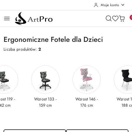
Moje konto
Przejdź do treści głównej
Przejdź do wyszukiwarki
Przejdź do moje konto
Przejdź do menu głównego
Przejdź do stopki
Ergonomiczne Fotele dla Dzieci
Liczba produktów:
2
ost 119 -
Wzrost 133 -
Wzrost 146 -
Wzrost 1
42 cm
159 cm
176 cm
188 