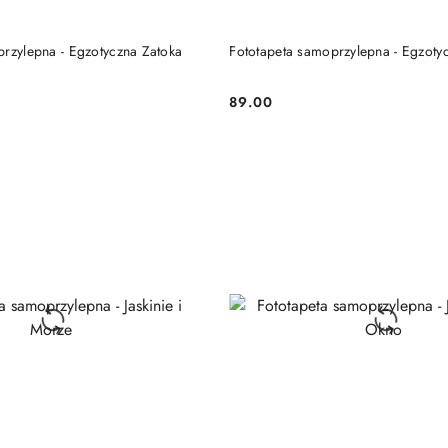
DO KOSZYKA
DO KOSZYKA
przylepna - Egzotyczna Zatoka
Fototapeta samoprzylepna - Egzot
89.00
Cena: