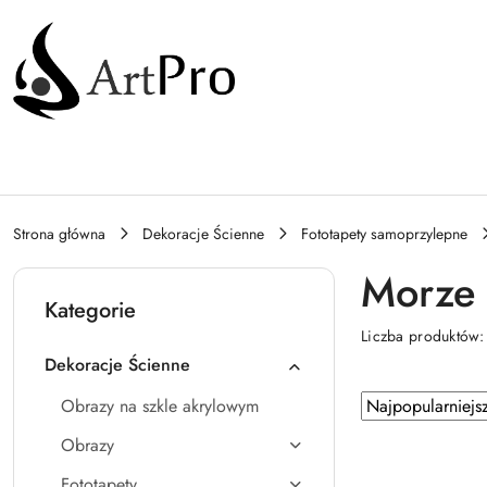
Przejdź do treści głównej
Przejdź do wyszukiwarki
Przejdź do moje konto
Przejdź do menu głównego
Przejdź do stopki
Strona główna
Dekoracje Ścienne
Fototapety samoprzylepne
Morze
Kategorie
Liczba produktów
Dekoracje Ścienne
Zastosowano sortowanie: Najpopularniejsze.
Sortuj
Obrazy na szkle akrylowym
według
Obrazy
Fototapety