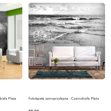
DO KOSZYKA
biała Plaża
Fototapeta samoprzylepna - Czarnobiała Plaża
89.00