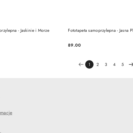
DO KOSZYKA
DO KOSZYKA
rzylepna - Jaskinie i Morze
Fototapeta samoprzylepna - Jasna P
89.00
Cena:
1
2
3
4
5
e
amacje