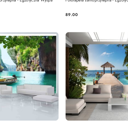
przylepna - Egzotyczna Wyspa
Fototapeta samoprzylepna - Egzot
89.00
Cena: