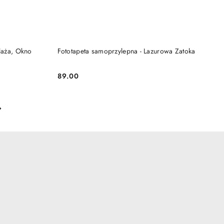
DO KOSZYKA
laża, Okno
Fototapeta samoprzylepna - Lazurowa Zatoka
89.00
Cena: