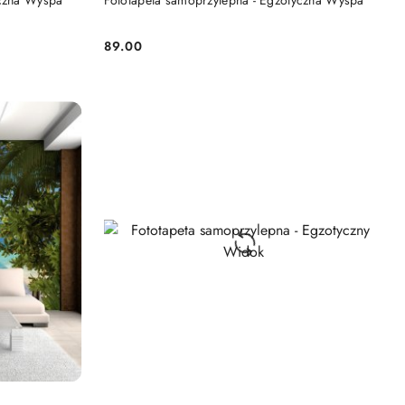
yczna Wyspa
Fototapeta samoprzylepna - Egzotyczna Wyspa
89.00
Cena: