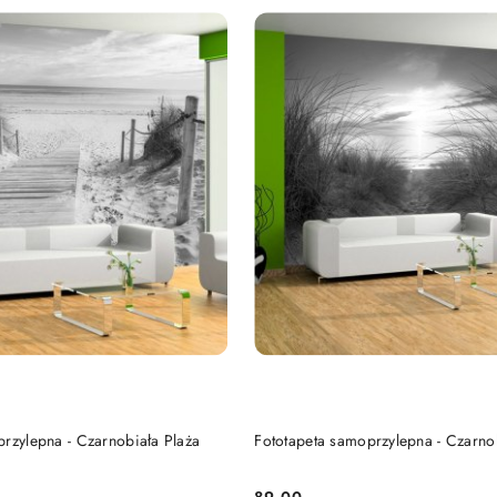
DO KOSZYKA
DO KOSZYKA
rzylepna - Czarnobiała Plaża
Fototapeta samoprzylepna - Czarno
89.00