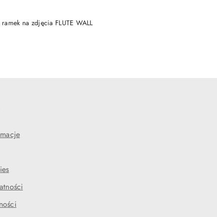
DO KOSZYKA
 ramek na zdjęcia FLUTE WALL
e
amacje
ies
atności
ności