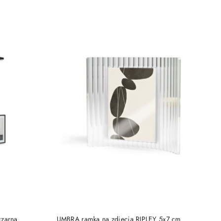
DO KOSZYKA
czarna
UMBRA ramka na zdjęcia RIPLEY 5x7 cm