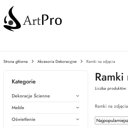
Przejdź do treści głównej
Przejdź do wyszukiwarki
Przejdź do moje konto
Przejdź do menu głównego
Przejdź do stopki
Strona główna
Akcesoria Dekoracyjne
Ramki na zdjęcia
Ramki 
Kategorie
Liczba produktów
Dekoracje Ścienne
Ramki na zdjęcia
Meble
Oświetlenie
Zastosowano
Sortuj
według
sortowanie: