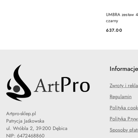
UMBRA zestaw 4
czarny
637.00
Cena:
Informacj
Zwroty i rekl
Regulamin
Polityka cook
Artpro-sklep.pl
Polityka Pryw
Patrycja Jaśkowska
ul. Wróbla 2, 39-200 Dębica
Sposoby płat
NIP: 6472468860