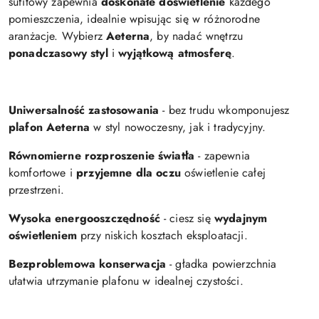
sufitowy zapewnia
doskonałe doświetlenie
każdego
pomieszczenia, idealnie wpisując się w różnorodne
aranżacje. Wybierz
Aeterna
, by nadać wnętrzu
ponadczasowy styl
i
wyjątkową atmosferę
.
Uniwersalność zastosowania
- bez trudu wkomponujesz
plafon Aeterna
w styl nowoczesny, jak i tradycyjny.
Równomierne rozproszenie światła
- zapewnia
komfortowe i
przyjemne dla oczu
oświetlenie całej
przestrzeni.
Wysoka energooszczędność
- ciesz się
wydajnym
oświetleniem
przy niskich kosztach eksploatacji.
Bezproblemowa konserwacja
- gładka powierzchnia
ułatwia utrzymanie plafonu w idealnej czystości.