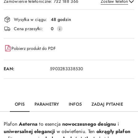
Zamówienie telefoniczne: 732 188 366
Zostaw telefon
Dostępność
Wysyłka w ciągu:
48 godzin
i
Wyślij
Cena przesyłki:
0
dostawa
Pobierz produkt do PDF
EAN:
5903283338530
OPIS
PARAMETRY
INFO5
ZADAJ PYTANIE
Plafon
Aeterna
to esencja
nowoczesnego designu
i
uniwersalnej elegancji
w oświetleniu. Ten
okrągły plafon