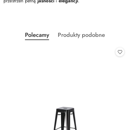
przestrzeń pełną
jasności
i
elegancji
.
Produkty
Produkty
Polecamy
Produkty podobne
Pomiń karuzelę produktów
o
o
statusie:
statusie: