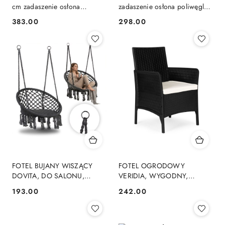
cm zadaszenie osłona
zadaszenie osłona poliwęglan
poliwęglan MultiGarden
MultiGarden
383.00
298.00
Cena:
Cena:
FOTEL BUJANY WISZĄCY
FOTEL OGRODOWY
DOVITA, DO SALONU,
VERIDIA, WYGODNY,
WYGODNY, STYL
WYPOCZYNKOWY, NA
193.00
242.00
Cena:
Cena:
SKANDYNAWSKI, BEŻOWY
TARAS, OGRÓD, Z
PODUSZKĄ