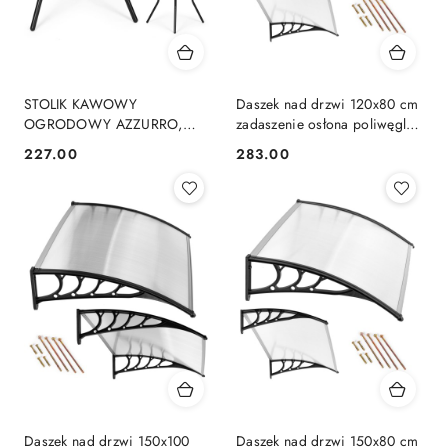
STOLIK KAWOWY
Daszek nad drzwi 120x80 cm
OGRODOWY AZZURRO,
zadaszenie osłona poliwęglan
ŁAWA, STÓŁ, LOFT, CZARNY,
MultiGarden
227.00
283.00
Cena:
Cena:
DO SALONU, 70 CM
Daszek nad drzwi 150x100
Daszek nad drzwi 150x80 cm