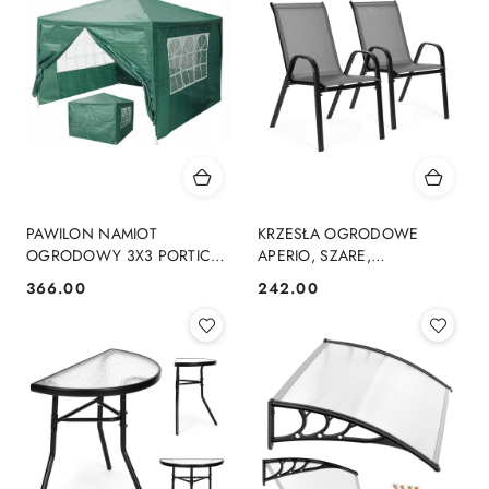
PAWILON NAMIOT
KRZESŁA OGRODOWE
OGRODOWY 3X3 PORTICO,
APERIO, SZARE,
4 ŚCIANY, OKNA,
NOWOCZESNE, DO
366.00
242.00
Cena:
Cena:
WODOODPORNY, ZIELONY
OGRODU, TARAS, BALKON,
2SZT