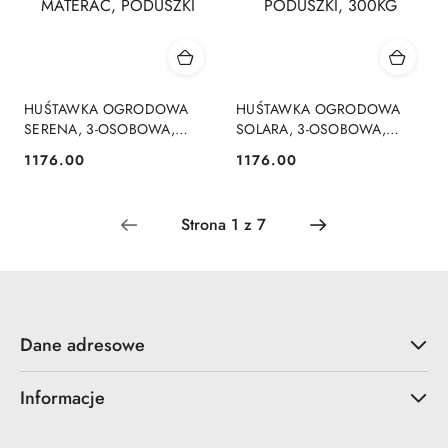
HUŚTAWKA OGRODOWA
HUŚTAWKA OGRODOWA
SERENA, 3-OSOBOWA,
SOLARA, 3-OSOBOWA,
ROZKŁADANA 2W1,
ROZKŁADANA, MATERAC,
1176.00
1176.00
Cena:
Cena:
MATERAC, PODUSZKI
PODUSZKI, 300KG
Dane adresowe
Informacje