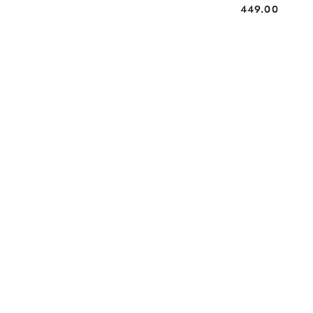
NOWOCZESNA
449.00
Cena: