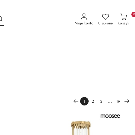
Moje konto
Ulubione
Koszyk
...
1
2
3
19