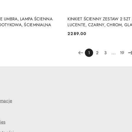
DO KOSZYKA
DO KOSZYKA
EE UMBRA, LAMPA ŚCIENNA
KINKIET ŚCIENNY ZESTAW 2 SZ
 DOTYKOWA, ŚCIEMNIALNA
LUCENTE, CZARNY, CHROM, GLA
2289.00
Cena:
...
1
2
3
19
e
amacje
ies