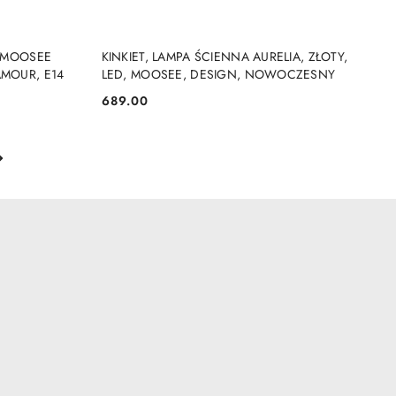
DO KOSZYKA
T MOOSEE
KINKIET, LAMPA ŚCIENNA AURELIA, ZŁOTY,
MOUR, E14
LED, MOOSEE, DESIGN, NOWOCZESNY
689.00
Cena: