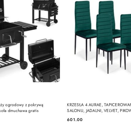
DO KOSZYKA
DO KOSZYKA
uży ogrodowy z pokrywą
KRZESŁA 4 AURAE, TAPICEROWA
 koła dmuchawa gratis
SALONU, JADALNI, VELVET, PIK
CZARNE
601.00
Cena: