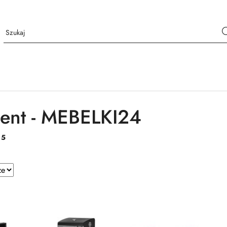
ent - MEBELKI24
:
5
e.