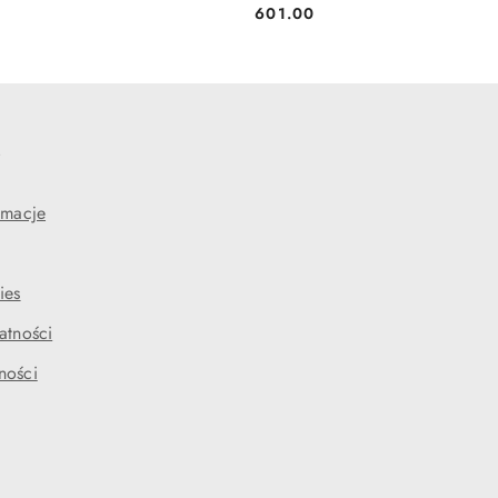
601.00
Cena:
e
amacje
ies
atności
ności