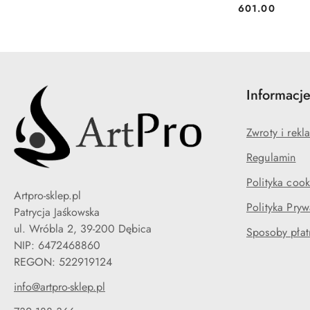
601.00
Cena:
Informacj
Zwroty i rekl
Regulamin
Polityka cook
Artpro-sklep.pl
Polityka Pryw
Patrycja Jaśkowska
ul. Wróbla 2, 39-200 Dębica
Sposoby płat
NIP: 6472468860
info@artpro-sklep.pl