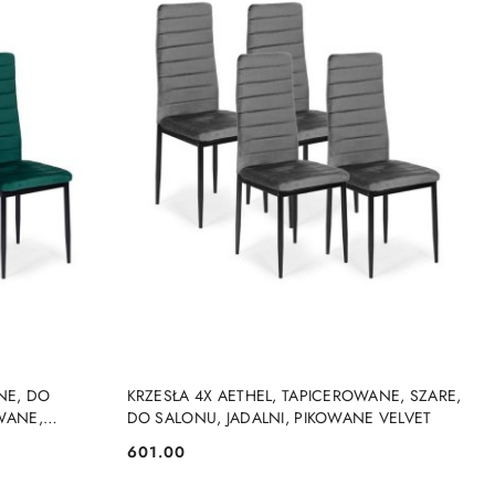
DO KOSZYKA
NE, DO
KRZESŁA 4X AETHEL, TAPICEROWANE, SZARE,
OWANE,
DO SALONU, JADALNI, PIKOWANE VELVET
601.00
Cena: