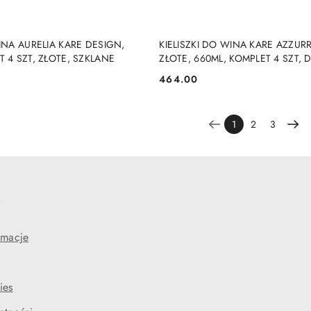
DO KOSZYKA
DO KOSZYKA
WINA AURELIA KARE DESIGN,
KIELISZKI DO WINA KARE AZZU
T 4 SZT, ZŁOTE, SZKLANE
ZŁOTE, 660ML, KOMPLET 4 SZT, 
464.00
Cena:
1
2
3
e
amacje
ies