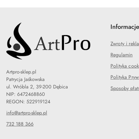
Informacj
Zwroty i rekl
Regulamin
Polityka cook
Artpro-sklep.pl
Polityka Pryw
Patrycja Jaśkowska
ul. Wróbla 2, 39-200 Dębica
Sposoby płat
NIP: 6472468860
info@artpro-sklep.pl
732 188 366