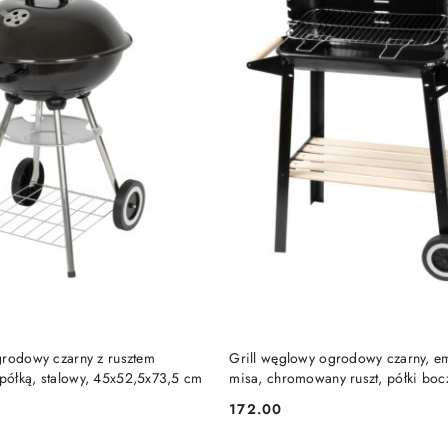
DO KOSZYKA
DO KOSZYKA
grodowy czarny z rusztem
Grill węglowy ogrodowy czarny, e
ółką, stalowy, 45x52,5x73,5 cm
misa, chromowany ruszt, półki bocz
kółka, 83,5 x 45 x 87 cm
172.00
Cena: