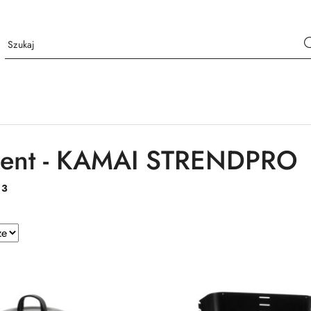
cent - KAMAI STRENDPRO
:
3
e.