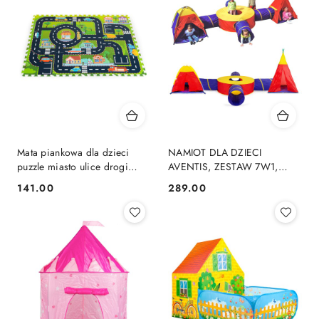
Mata piankowa dla dzieci
NAMIOT DLA DZIECI
puzzle miasto ulice drogi
AVENTIS, ZESTAW 7W1,
IPLAY
TUNELE, TIPI, IGLO, PLAC
141.00
289.00
Cena:
Cena:
ZABAW, DOM