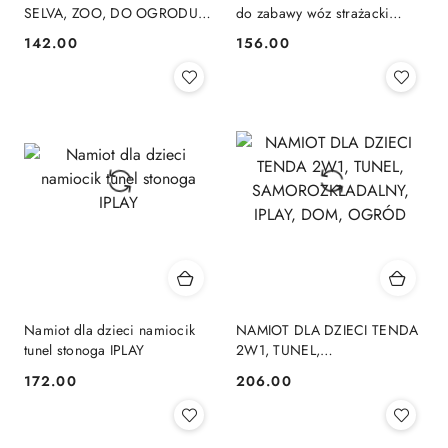
SELVA, ZOO, DO OGRODU I
do zabawy wóz strażacki
DOMU, IPLAY, KOLOROWY
IPLAY
142.00
156.00
Cena:
Cena:
Namiot dla dzieci namiocik
NAMIOT DLA DZIECI TENDA
tunel stonoga IPLAY
2W1, TUNEL,
SAMOROZKŁADALNY, IPLAY,
172.00
206.00
Cena:
Cena:
DOM, OGRÓD