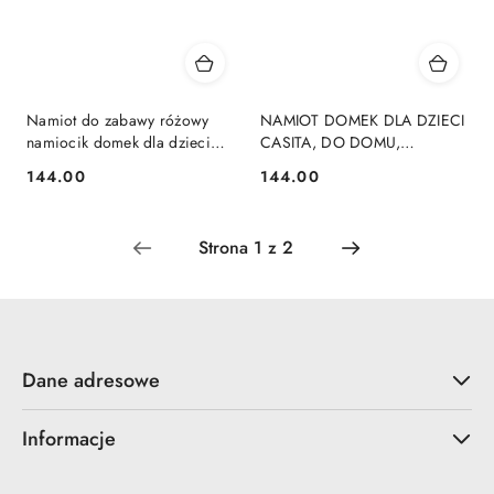
Namiot do zabawy różowy
NAMIOT DOMEK DLA DZIECI
namiocik domek dla dzieci
CASITA, DO DOMU,
IPLAY
OGRODU, IPLAY,
144.00
144.00
Cena:
Cena:
KOLOROWY
Dane adresowe
Informacje