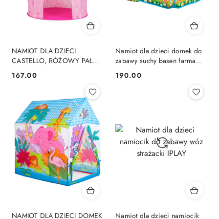
NAMIOT DLA DZIECI
Namiot dla dzieci domek do
CASTELLO, RÓŻOWY PAŁAC
zabawy suchy basen farma
KSIĘŻNICZKI, DOMEK,
IPLAY
167.00
190.00
Cena:
Cena:
ZAMEK, IPLAY
NAMIOT DLA DZIECI DOMEK
Namiot dla dzieci namiocik