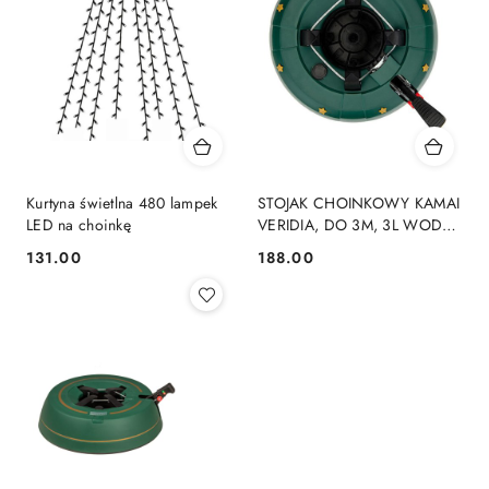
Kurtyna świetlna 480 lampek
STOJAK CHOINKOWY KAMAI
LED na choinkę
VERIDIA, DO 3M, 3L WODY,
SAMOZACISKOWY,
131.00
188.00
Cena:
Cena:
STABILNY