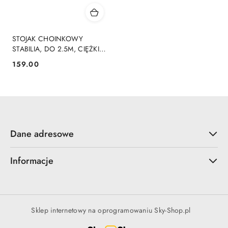
STOJAK CHOINKOWY
STABILIA, DO 2.5M, CIĘŻKI
4.2KG, WODA 2.5L,
159.00
Cena:
WSKAŹNIK LED
Dane adresowe
Informacje
Sklep internetowy na oprogramowaniu Sky-Shop.pl