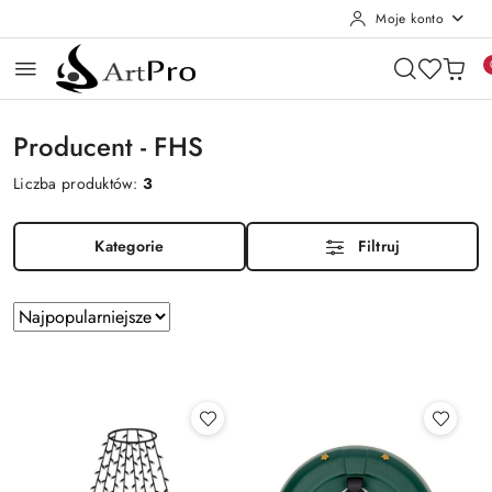
Moje konto
Przejdź do treści głównej
Przejdź do wyszukiwarki
Przejdź do moje konto
Przejdź do menu głównego
Przejdź do stopki
Producent - FHS
Liczba produktów:
3
Kategorie
Filtruj
Zastosowano
Sortuj
według
sortowanie:
Najpopularniejsze.