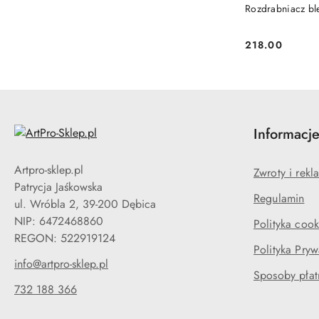
Rozdrabniacz b
218.00
Cena:
Informacj
Artpro-sklep.pl
Zwroty i rekl
Patrycja Jaśkowska
Regulamin
ul. Wróbla 2, 39-200 Dębica
NIP: 6472468860
Polityka cook
Polityka Pryw
info@artpro-sklep.pl
Sposoby płat
732 188 366