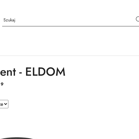
ent - ELDOM
:
9
e.