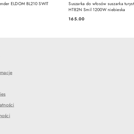
DO KOSZYKA
DO KOSZYKA
lender ELDOM BL210 SWIT
Suszarka do włosów suszarka tury
HT82N Smil 1200W niebieska
165.00
Cena:
e
amacje
ies
atności
ności