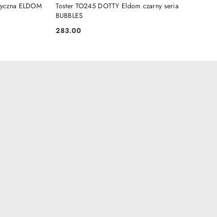
DO KOSZYKA
styczna ELDOM
Toster TO245 DOTTY Eldom czarny seria
BUBBLES
283.00
Cena: