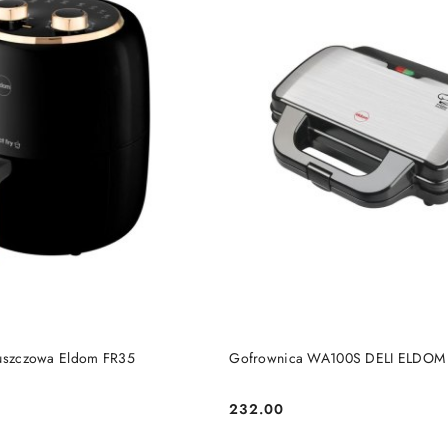
DO KOSZYKA
DO KOSZYKA
łuszczowa Eldom FR35
Gofrownica WA100S DELI ELDOM
232.00
Cena: