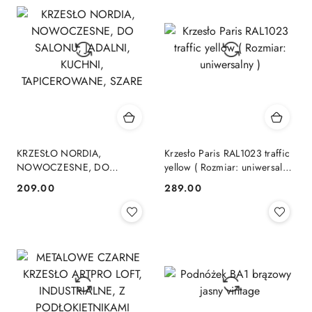
KRZESŁO NORDIA,
Krzesło Paris RAL1023 traffic
NOWOCZESNE, DO
yellow ( Rozmiar: uniwersalny
SALONU, JADALNI, KUCHNI,
)
209.00
289.00
Cena:
Cena:
TAPICEROWANE, SZARE