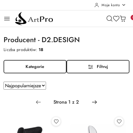
Moje konto
Przejdź do treści głównej
Przejdź do wyszukiwarki
Przejdź do moje konto
Przejdź do menu głównego
Przejdź do stopki
Producent - D2.DESIGN
Liczba produktów:
18
Kategorie
Filtruj
Zastosowano
Sortuj
według
sortowanie:
Najpopularniejsze.