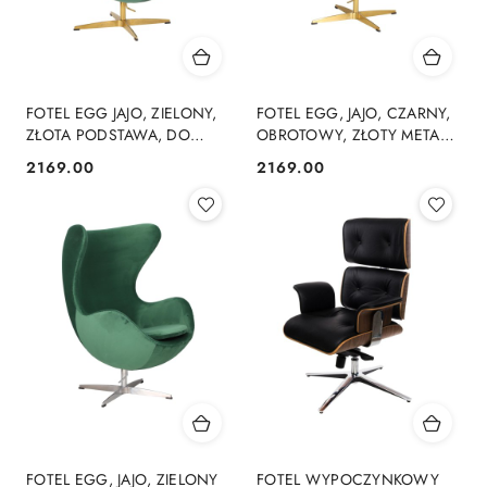
FOTEL EGG JAJO, ZIELONY,
FOTEL EGG, JAJO, CZARNY,
ZŁOTA PODSTAWA, DO
OBROTOWY, ZŁOTY METAL,
SALONU, OBROTOWY
DO SALONU,
2169.00
2169.00
Cena:
Cena:
NOWOCZESNY
NOWOCZESNY
FOTEL EGG, JAJO, ZIELONY
FOTEL WYPOCZYNKOWY