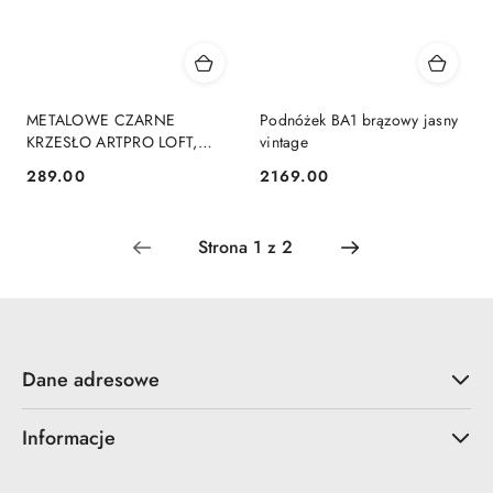
METALOWE CZARNE
Podnóżek BA1 brązowy jasny
KRZESŁO ARTPRO LOFT,
vintage
INDUSTRIALNE, Z
289.00
2169.00
Cena:
Cena:
PODŁOKIETNIKAMI
Dane adresowe
Informacje