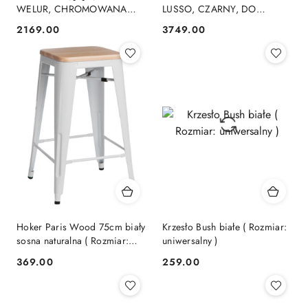
WELUR, CHROMOWANA
LUSSO, CZARNY, DO
PODSTAWA, DO SALONU,
SALONU, WYGODNY,
2169.00
3749.00
Cena:
Cena:
NOWOCZESNY
ROZKŁADANY, STYL
Hoker Paris Wood 75cm biały
Krzesło Bush białe ( Rozmiar:
sosna naturalna ( Rozmiar:
uniwersalny )
uniwersalny )
369.00
259.00
Cena:
Cena: