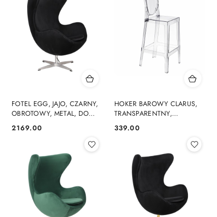
FOTEL EGG, JAJO, CZARNY,
HOKER BAROWY CLARUS,
OBROTOWY, METAL, DO
TRANSPARENTNY,
SALONU, NOWOCZESNY
PRZEZROCZYSTY, DO
2169.00
339.00
Cena:
Cena:
KUCHNI, WYSPY