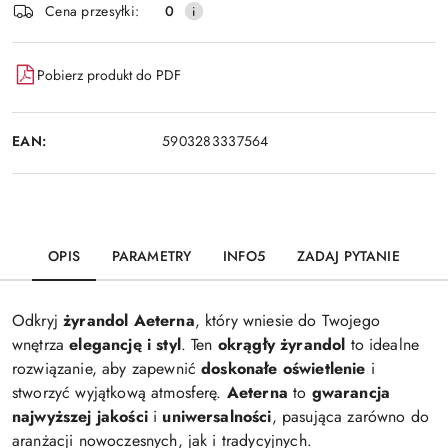
Wyślij
Cena przesyłki:
0
dostawa
Pobierz produkt do PDF
EAN:
5903283337564
OPIS
PARAMETRY
INFO5
ZADAJ PYTANIE
Odkryj
żyrandol Aeterna
, który wniesie do Twojego
wnętrza
elegancję i styl
. Ten
okrągły żyrandol
to idealne
rozwiązanie, aby zapewnić
doskonałe oświetlenie
i
stworzyć wyjątkową atmosferę.
Aeterna
to
gwarancja
najwyższej jakości
i
uniwersalności
, pasująca zarówno do
aranżacji nowoczesnych, jak i tradycyjnych.