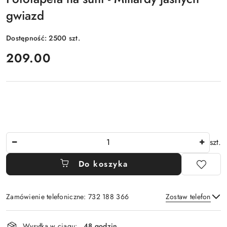
gwiazd
Dostępność:
2500
szt.
cena:
209.00
Ilość
szt.
Do koszyka
Zamówienie telefoniczne: 732 188 366
Zostaw telefon
Dostępność
Wysyłka w ciągu:
48 godzin