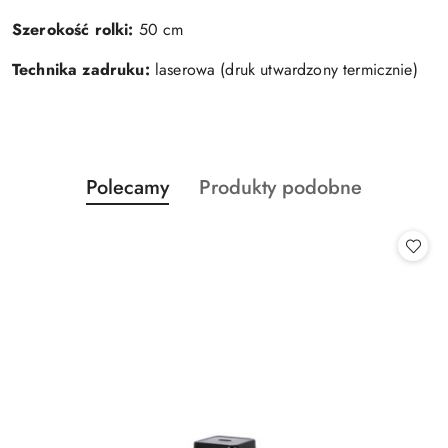
Szerokość rolki:
50 cm
Technika zadruku:
laserowa (druk utwardzony termicznie)
Produkty
Produkty
Polecamy
Produkty podobne
Pomiń karuzelę produktów
o
o
statusie:
statusie: