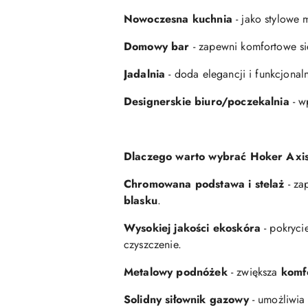
Nowoczesna kuchnia
- jako stylowe 
Domowy bar
- zapewni komfortowe sie
Jadalnia
- doda elegancji i funkcjonaln
Designerskie biuro/poczekalnia
- w
Dlaczego warto wybrać Hoker Axi
Chromowana podstawa i stelaż
- za
blasku
.
Wysokiej jakości ekoskóra
- pokryci
czyszczenie.
Metalowy podnóżek
- zwiększa
komf
Solidny siłownik gazowy
- umożliwi