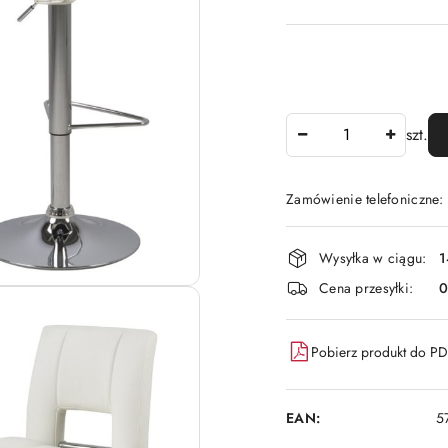
Ilość
szt.
Zamówienie telefoniczne:
Dostępność
Wysyłka w ciągu:
1
i
Cena przesyłki:
dostawa
Pobierz produkt do P
EAN:
5