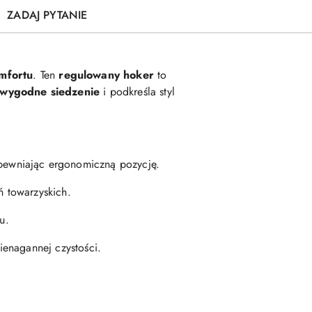
ZADAJ PYTANIE
mfortu
. Ten
regulowany hoker
to
wygodne siedzenie
i podkreśla styl
pewniając ergonomiczną pozycję.
ń towarzyskich.
u.
ienagannej czystości.