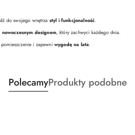
dź do swojego wnętrza
styl i funkcjonalność
.
i
nowoczesnym designem
, który zachwyci każdego dnia.
e pomieszczenie i zapewni
wygodę na lata
.
Produkty
Produkty
Polecamy
Produkty podobne
o
o
statusie:
statusie: