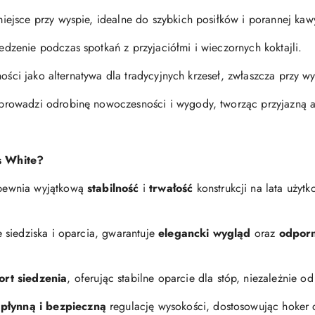
miejsce przy wyspie, idealne do szybkich posiłków i porannej kaw
dzenie podczas spotkań z przyjaciółmi i wieczornych koktajli.
ości jako alternatywa dla tradycyjnych krzeseł, zwłaszcza przy wy
prowadzi odrobinę nowoczesności i wygody, tworząc przyjazną a
s White?
pewnia wyjątkową
stabilność
i
trwałość
konstrukcji na lata użyt
e siedziska i oparcia, gwarantuje
elegancki wygląd
oraz
odpor
ort siedzenia
, oferując stabilne oparcie dla stóp, niezależnie o
a
płynną i bezpieczną
regulację wysokości, dostosowując hoker 