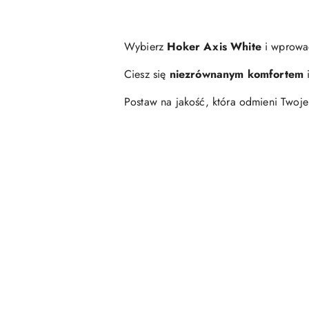
Wybierz
Hoker Axis White
i wprowa
Ciesz się
niezrównanym komfortem
Postaw na jakość, która odmieni Twoj
Pomiń karuzelę produktów