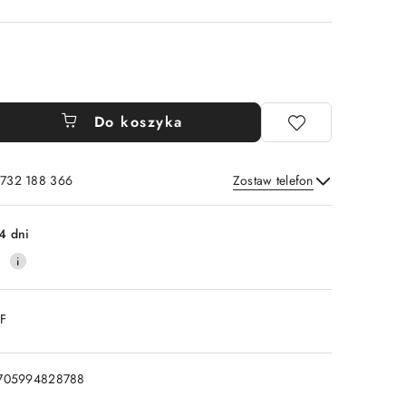
Do koszyka
 732 188 366
Zostaw telefon
Wyślij
4 dni
0
DF
705994828788