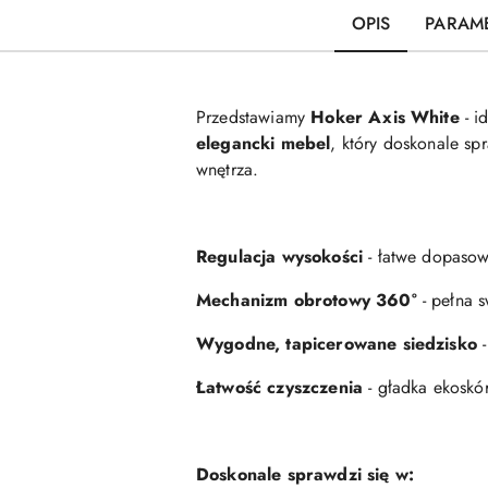
OPIS
PARAM
Przedstawiamy
Hoker Axis White
- i
elegancki mebel
, który doskonale sp
wnętrza.
Regulacja wysokości
- łatwe dopasow
Mechanizm obrotowy 360°
- pełna s
Wygodne, tapicerowane siedzisko
-
Łatwość czyszczenia
- gładka ekoskór
Doskonale sprawdzi się w: