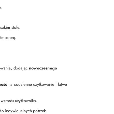
y.
sokim stole.
tmosferę.
kowania, dodając
nowoczesnego
ność
na codzienne użytkowanie i łatwe
d wzrostu użytkownika.
do indywidualnych potrzeb.