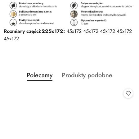
Rozmiary części:
225x172:
45x172 45x172 45x172 45x172
45x172
Produkty
Produkty
Polecamy
Produkty podobne
Pomiń karuzelę produktów
o
o
statusie:
statusie: