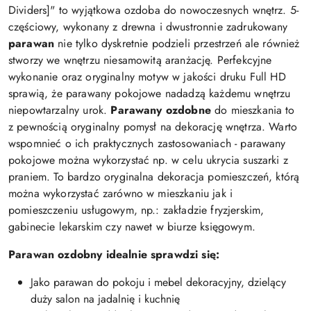
Dividers]" to wyjątkowa ozdoba do nowoczesnych wnętrz. 5-
częściowy, wykonany z drewna i dwustronnie zadrukowany
parawan
nie tylko dyskretnie podzieli przestrzeń ale również
stworzy we wnętrzu niesamowitą aranżację. Perfekcyjne
wykonanie oraz oryginalny motyw w jakości druku Full HD
sprawią, że parawany pokojowe nadadzą każdemu wnętrzu
niepowtarzalny urok.
Parawany ozdobne
do mieszkania to
z pewnością oryginalny pomysł na dekorację wnętrza. Warto
wspomnieć o ich praktycznych zastosowaniach - parawany
pokojowe można wykorzystać np. w celu ukrycia suszarki z
praniem. To bardzo oryginalna dekoracja pomieszczeń, którą
można wykorzystać zarówno w mieszkaniu jak i
pomieszczeniu usługowym, np.: zakładzie fryzjerskim,
gabinecie lekarskim czy nawet w biurze księgowym.
Parawan ozdobny idealnie sprawdzi się:
Jako parawan do pokoju i mebel dekoracyjny, dzielący
duży salon na jadalnię i kuchnię