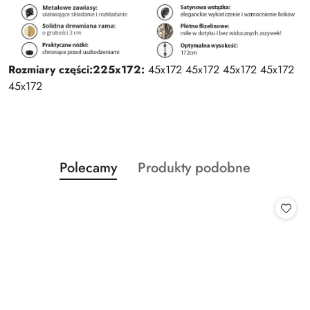
Rozmiary części:
225x172:
45x172 45x172 45x172 45x172
45x172
Produkty
Produkty
Polecamy
Produkty podobne
Pomiń karuzelę produktów
o
o
statusie:
statusie: