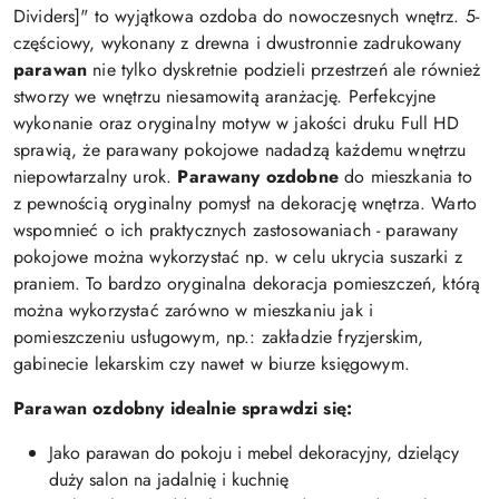
Dividers]" to wyjątkowa ozdoba do nowoczesnych wnętrz. 5-
częściowy, wykonany z drewna i dwustronnie zadrukowany
parawan
nie tylko dyskretnie podzieli przestrzeń ale również
stworzy we wnętrzu niesamowitą aranżację. Perfekcyjne
wykonanie oraz oryginalny motyw w jakości druku Full HD
sprawią, że parawany pokojowe nadadzą każdemu wnętrzu
niepowtarzalny urok.
Parawany ozdobne
do mieszkania to
z pewnością oryginalny pomysł na dekorację wnętrza. Warto
wspomnieć o ich praktycznych zastosowaniach - parawany
pokojowe można wykorzystać np. w celu ukrycia suszarki z
praniem. To bardzo oryginalna dekoracja pomieszczeń, którą
można wykorzystać zarówno w mieszkaniu jak i
pomieszczeniu usługowym, np.: zakładzie fryzjerskim,
gabinecie lekarskim czy nawet w biurze księgowym.
Parawan ozdobny idealnie sprawdzi się:
Jako parawan do pokoju i mebel dekoracyjny, dzielący
duży salon na jadalnię i kuchnię