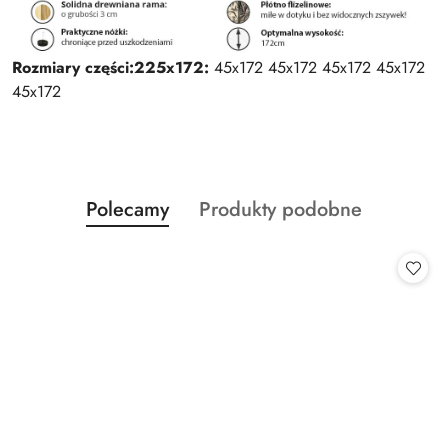
Rozmiary części:
225x172:
45x172 45x172 45x172 45x172
45x172
Produkty
Produkty
Polecamy
Produkty podobne
Pomiń karuzelę produktów
o
o
statusie:
statusie: