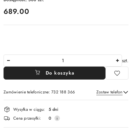
cena:
689.00
Ilość
szt.
Do koszyka
Zamówienie telefoniczne: 732 188 366
Zostaw telefon
Dostępność
Wysyłka w ciągu:
5 dni
i
Wyślij
Cena przesyłki:
0
dostawa