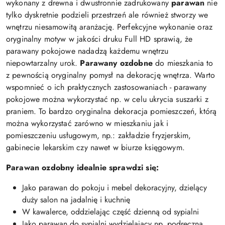
wykonany z drewna i dwustronnie zadrukowany
parawan
nie
tylko dyskretnie podzieli przestrzeń ale również stworzy we
wnętrzu niesamowitą aranżację. Perfekcyjne wykonanie oraz
oryginalny motyw w jakości druku Full HD sprawią, że
parawany pokojowe nadadzą każdemu wnętrzu
niepowtarzalny urok.
Parawany ozdobne
do mieszkania to
z pewnością oryginalny pomysł na dekorację wnętrza. Warto
wspomnieć o ich praktycznych zastosowaniach - parawany
pokojowe można wykorzystać np. w celu ukrycia suszarki z
praniem. To bardzo oryginalna dekoracja pomieszczeń, którą
można wykorzystać zarówno w mieszkaniu jak i
pomieszczeniu usługowym, np.: zakładzie fryzjerskim,
gabinecie lekarskim czy nawet w biurze księgowym.
Parawan ozdobny idealnie sprawdzi się:
Jako parawan do pokoju i mebel dekoracyjny, dzielący
duży salon na jadalnię i kuchnię
W kawalerce, oddzielając część dzienną od sypialni
Jako parawan do sypialni wydzielający np. podręczną