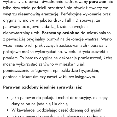
wykonany z drewna i dwustronnie zadrukowany
parawan
nie
tylko dyskretnie podzieli przestrzeń ale również stworzy we
wnętrzu niesamowitą aranżację. Perfekcyjne wykonanie oraz
oryginalny motyw w jakości druku Full HD sprawią, że
parawany pokojowe nadadzą każdemu wnętrzu
niepowtarzalny urok.
Parawany ozdobne
do mieszkania to
z pewnością oryginalny pomysł na dekorację wnętrza. Warto
wspomnieć o ich praktycznych zastosowaniach - parawany
pokojowe można wykorzystać np. w celu ukrycia suszarki z
praniem. To bardzo oryginalna dekoracja pomieszczeń, którą
można wykorzystać zarówno w mieszkaniu jak i
pomieszczeniu usługowym, np.: zakładzie fryzjerskim,
gabinecie lekarskim czy nawet w biurze księgowym.
Parawan ozdobny idealnie sprawdzi się:
Jako parawan do pokoju i mebel dekoracyjny, dzielący
duży salon na jadalnię i kuchnię
W kawalerce, oddzielając część dzienną od sypialni
Jako parawan do sypialni wydzielający np. podręczną