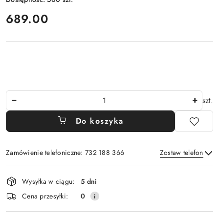
cena:
689.00
Ilość
szt.
Do koszyka
Zamówienie telefoniczne: 732 188 366
Zostaw telefon
Dostępność
Wysyłka w ciągu:
5 dni
i
Wyślij
Cena przesyłki:
0
dostawa