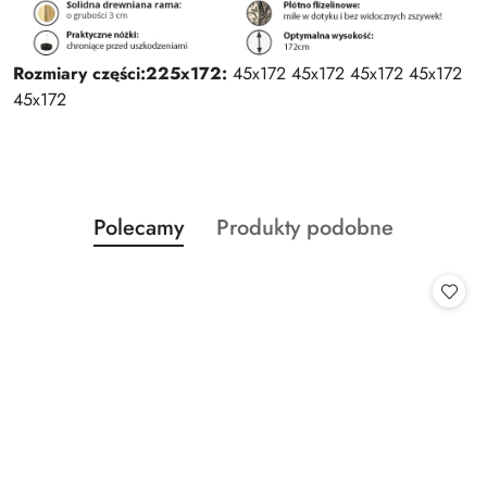
Rozmiary części:
225x172:
45x172 45x172 45x172 45x172
45x172
Produkty
Produkty
Polecamy
Produkty podobne
Pomiń karuzelę produktów
o
o
statusie:
statusie: