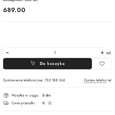
cena:
689.00
Ilość
szt.
Do koszyka
Zamówienie telefoniczne: 732 188 366
Zostaw telefon
Dostępność
Wysyłka w ciągu:
5 dni
i
Wyślij
Cena przesyłki:
0
dostawa