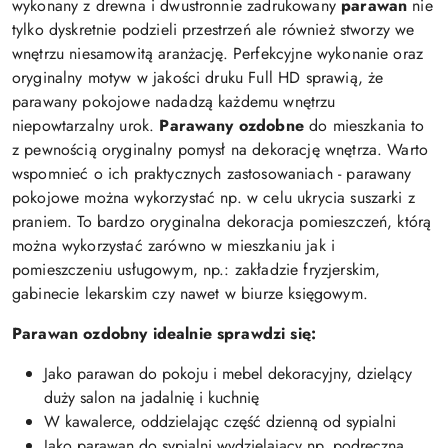
wykonany z drewna i dwustronnie zadrukowany
parawan
nie
tylko dyskretnie podzieli przestrzeń ale również stworzy we
wnętrzu niesamowitą aranżację. Perfekcyjne wykonanie oraz
oryginalny motyw w jakości druku Full HD sprawią, że
parawany pokojowe nadadzą każdemu wnętrzu
niepowtarzalny urok.
Parawany ozdobne
do mieszkania to
z pewnością oryginalny pomysł na dekorację wnętrza. Warto
wspomnieć o ich praktycznych zastosowaniach - parawany
pokojowe można wykorzystać np. w celu ukrycia suszarki z
praniem. To bardzo oryginalna dekoracja pomieszczeń, którą
można wykorzystać zarówno w mieszkaniu jak i
pomieszczeniu usługowym, np.: zakładzie fryzjerskim,
gabinecie lekarskim czy nawet w biurze księgowym.
Parawan ozdobny idealnie sprawdzi się:
Jako parawan do pokoju i mebel dekoracyjny, dzielący
duży salon na jadalnię i kuchnię
W kawalerce, oddzielając część dzienną od sypialni
Jako parawan do sypialni wydzielający np. podręczną