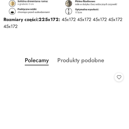
Rozmiary części:
225x172:
45x172 45x172 45x172 45x172
45x172
Produkty
Produkty
Polecamy
Produkty podobne
Pomiń karuzelę produktów
o
o
statusie:
statusie: