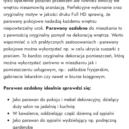
tylko dyskretnie podzieli przestrzeń ale również stworzy we
wnętrzu niesamowitą aranżację. Perfekcyjne wykonanie oraz
oryginalny motyw w jakości druku Full HD sprawią, że
parawany pokojowe nadadzą każdemu wnętrzu
niepowtarzalny urok.
Parawany ozdobne
do mieszkania to
z pewnością oryginalny pomysł na dekorację wnętrza. Warto
wspomnieć o ich praktycznych zastosowaniach - parawany
pokojowe można wykorzystać np. w celu ukrycia suszarki z
praniem. To bardzo oryginalna dekoracja pomieszczeń, którą
można wykorzystać zarówno w mieszkaniu jak i
pomieszczeniu usługowym, np.: zakładzie fryzjerskim,
gabinecie lekarskim czy nawet w biurze księgowym.
Parawan ozdobny idealnie sprawdzi się:
Jako parawan do pokoju i mebel dekoracyjny, dzielący
duży salon na jadalnię i kuchnię
W kawalerce, oddzielając część dzienną od sypialni
Jako parawan do sypialni wydzielający np. podręczną
garderobę