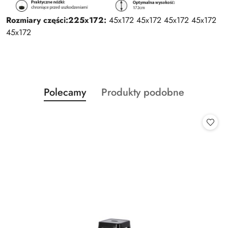
Rozmiary części:
225x172:
45x172 45x172 45x172 45x172
45x172
Produkty
Produkty
Polecamy
Produkty podobne
Pomiń karuzelę produktów
o
o
statusie:
statusie: