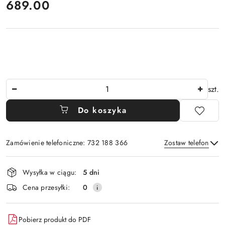
cena:
689.00
Ilość
szt.
Do koszyka
Zamówienie telefoniczne: 732 188 366
Zostaw telefon
Dostępność
Wysyłka w ciągu:
5 dni
i
Wyślij
Cena przesyłki:
0
dostawa
Pobierz produkt do PDF