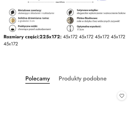
Rozmiary części:
225x172:
45x172 45x172 45x172 45x172
45x172
Produkty
Produkty
Polecamy
Produkty podobne
Pomiń karuzelę produktów
o
o
statusie:
statusie: