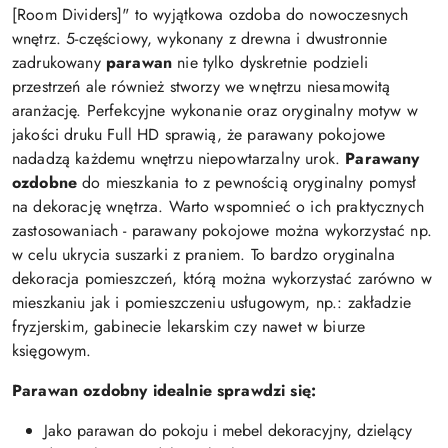
[Room Dividers]" to wyjątkowa ozdoba do nowoczesnych
wnętrz. 5-częściowy, wykonany z drewna i dwustronnie
zadrukowany
parawan
nie tylko dyskretnie podzieli
przestrzeń ale również stworzy we wnętrzu niesamowitą
aranżację. Perfekcyjne wykonanie oraz oryginalny motyw w
jakości druku Full HD sprawią, że parawany pokojowe
nadadzą każdemu wnętrzu niepowtarzalny urok.
Parawany
ozdobne
do mieszkania to z pewnością oryginalny pomysł
na dekorację wnętrza. Warto wspomnieć o ich praktycznych
zastosowaniach - parawany pokojowe można wykorzystać np.
w celu ukrycia suszarki z praniem. To bardzo oryginalna
dekoracja pomieszczeń, którą można wykorzystać zarówno w
mieszkaniu jak i pomieszczeniu usługowym, np.: zakładzie
fryzjerskim, gabinecie lekarskim czy nawet w biurze
księgowym.
Parawan ozdobny idealnie sprawdzi się:
Jako parawan do pokoju i mebel dekoracyjny, dzielący