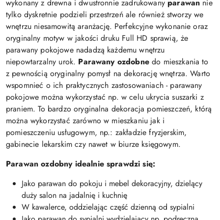
wykonany z drewna i dwustronnie zadrukowany
parawan
nie
tylko dyskretnie podzieli przestrzeń ale również stworzy we
wnętrzu niesamowitą aranżację. Perfekcyjne wykonanie oraz
oryginalny motyw w jakości druku Full HD sprawią, że
parawany pokojowe nadadzą każdemu wnętrzu
niepowtarzalny urok.
Parawany ozdobne
do mieszkania to
z pewnością oryginalny pomysł na dekorację wnętrza. Warto
wspomnieć o ich praktycznych zastosowaniach - parawany
pokojowe można wykorzystać np. w celu ukrycia suszarki z
praniem. To bardzo oryginalna dekoracja pomieszczeń, którą
można wykorzystać zarówno w mieszkaniu jak i
pomieszczeniu usługowym, np.: zakładzie fryzjerskim,
gabinecie lekarskim czy nawet w biurze księgowym.
Parawan ozdobny idealnie sprawdzi się:
Jako parawan do pokoju i mebel dekoracyjny, dzielący
duży salon na jadalnię i kuchnię
W kawalerce, oddzielając część dzienną od sypialni
Jako parawan do sypialni wydzielający np. podręczną