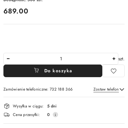
cena:
689.00
Ilość
szt.
Do koszyka
Zamówienie telefoniczne: 732 188 366
Zostaw telefon
Dostępność
Wysyłka w ciągu:
5 dni
i
Wyślij
Cena przesyłki:
0
dostawa