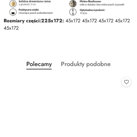
Rozmiary części:
225x172:
45x172 45x172 45x172 45x172
45x172
Produkty
Produkty
Polecamy
Produkty podobne
Pomiń karuzelę produktów
o
o
statusie:
statusie: