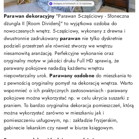
Parawan dekoracyjny
"Parawan 5-częściowy - Słoneczna
dżungla II [Room Dividers]" to wyjątkowa ozdoba do
nowoczesnych wnętrz. 5-częściowy, wykonany z drewna i
dwustronnie zadrukowany
parawan
nie tylko dyskretnie
podzieli przestrzeń ale również stworzy we wnętrzu
niesamowitą aranżację. Perfekcyjne wykonanie oraz
oryginalny motyw w jakości druku Full HD sprawią, że
parawany pokojowe nadadzą każdemu wnętrzu
niepowtarzalny urok.
Parawany ozdobne
do mieszkania to
z pewnością oryginalny pomysł na dekorację wnętrza. Warto
wspomnieć o ich praktycznych zastosowaniach - parawany
pokojowe można wykorzystać np. w celu ukrycia suszarki z
praniem. To bardzo oryginalna dekoracja pomieszczeń, którą
można wykorzystać zarówno w mieszkaniu jak i
pomieszczeniu usługowym, np.: zakładzie fryzjerskim,
gabinecie lekarskim czy nawet w biurze księgowym.