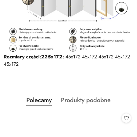
Rozmiary części:
225x172:
45x172 45x172 45x172 45x172
45x172
Produkty
Produkty
Polecamy
Produkty podobne
Pomiń karuzelę produktów
o
o
statusie:
statusie: