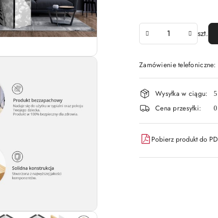
Ilość
szt.
Zamówienie telefoniczne:
Dostępność
Wysyłka w ciągu:
5
i
Cena przesyłki:
0
dostawa
Pobierz produkt do P