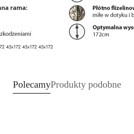
72 45x172 45x172 45x172
Produkty
Produkty
Polecamy
Produkty podobne
o
o
statusie:
statusie: