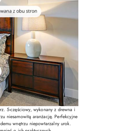
z. 5-częściowy, wykonany z drewna i
trzu niesamowitą aranżację. Perfekcyjne
demu wnętrzu niepowtarzalny urok.
mnieć o ich praktycznych