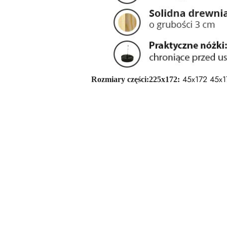
45x172 45x1
Rozmiary części:
225x172:
Pomiń karuzelę produktów