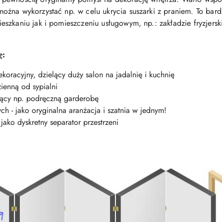
ożna wykorzystać np. w celu ukrycia suszarki z praniem. To bar
szkaniu jak i pomieszczeniu usługowym, np.: zakładzie fryzjersk
ę:
oracyjny, dzielący duży salon na jadalnię i kuchnię
ienną od sypialni
jący np. podręczną garderobę
h - jako oryginalna aranżacja i szatnia w jednym!
ako dyskretny separator przestrzeni