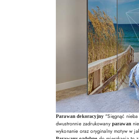
"Sięgnąć nieba 
Parawan dekoracyjny
dwustronnie zadrukowany
nie
parawan
wykonanie oraz oryginalny motyw w ja
do mieszkania to z
Parawany ozdobne