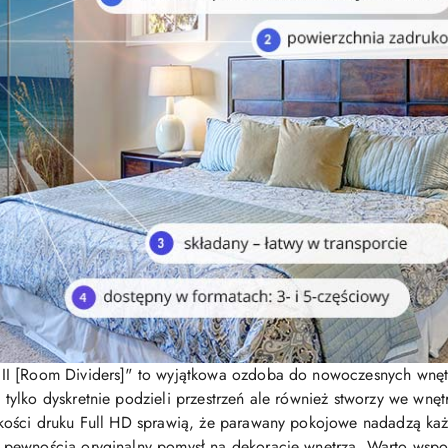
II [Room Dividers]" to wyjątkowa ozdoba do nowoczesnych wnętr
 tylko dyskretnie podzieli przestrzeń ale również stworzy we wnę
kości druku Full HD sprawią, że parawany pokojowe nadadzą każ
 pewnością oryginalny pomysł na dekorację wnętrza. Warto wspo