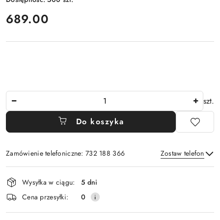
cena:
689.00
Ilość
szt.
Do koszyka
Zamówienie telefoniczne: 732 188 366
Zostaw telefon
Dostępność
Wysyłka w ciągu:
5 dni
i
Wyślij
Cena przesyłki:
0
dostawa