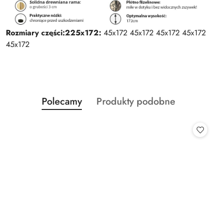
Rozmiary części:
225x172:
45x172 45x172 45x172 45x172
45x172
Produkty
Produkty
Polecamy
Produkty podobne
Pomiń karuzelę produktów
o
o
statusie:
statusie: