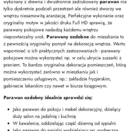
wykonany z drewna i dwustronnie zadrukowany
parawan
nie
tylko dyskretnie podzieli przestrzeń ale również stworzy we
wnętrzu niesamowitą aranżację. Perfekcyjne wykonanie oraz
oryginalny motyw w jakości druku Full HD sprawią, że
parawany pokojowe nadadzą każdemu wnętrzu
niepowtarzalny urok.
Parawany ozdobne
do mieszkania to
z pewnością oryginalny pomysł na dekorację wnętrza. Warto
wspomnieć o ich praktycznych zastosowaniach - parawany
pokojowe można wykorzystać np. w celu ukrycia suszarki z
praniem. To bardzo oryginalna dekoracja pomieszczeń, którą
można wykorzystać zarówno w mieszkaniu jak i
pomieszczeniu usługowym, np.: zakładzie fryzjerskim,
gabinecie lekarskim czy nawet w biurze księgowym.
Parawan ozdobny idealnie sprawdzi się:
Jako parawan do pokoju i mebel dekoracyjny, dzielący
duży salon na jadalnię i kuchnię
W kawalerce, oddzielając część dzienną od sypialni
Jako parawan do sypialni wydzielający np. podręczną