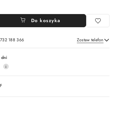
Do koszyka
 732 188 366
Zostaw telefon
Wyślij
 dni
0
DF