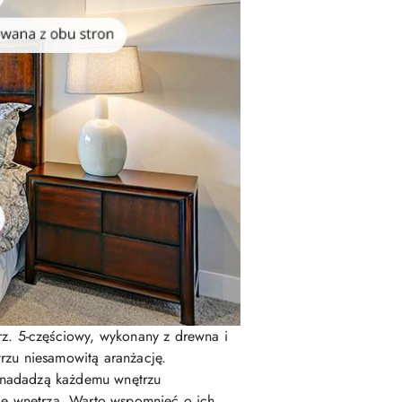
z. 5-częściowy, wykonany z drewna i
trzu niesamowitą aranżację.
e nadadzą każdemu wnętrzu
ję wnętrza. Warto wspomnieć o ich