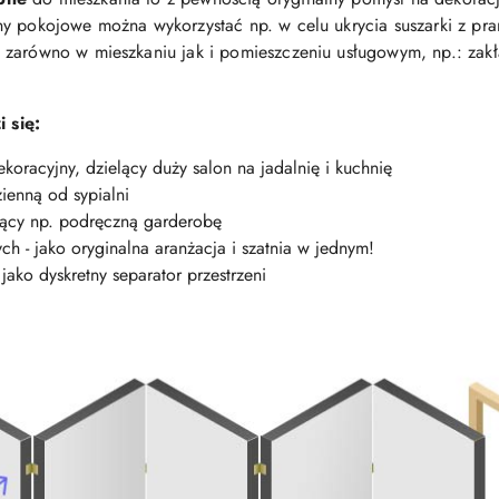
y pokojowe można wykorzystać np. w celu ukrycia suszarki z pra
zarówno w mieszkaniu jak i pomieszczeniu usługowym, np.: zakła
 się:
oracyjny, dzielący duży salon na jadalnię i kuchnię
ienną od sypialni
jący np. podręczną garderobę
h - jako oryginalna aranżacja i szatnia w jednym!
ako dyskretny separator przestrzeni