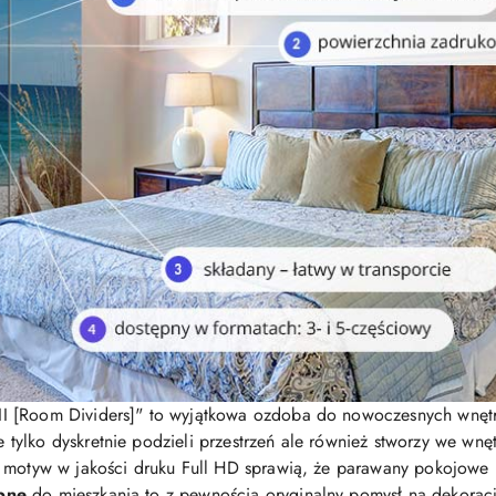
II [Room Dividers]" to wyjątkowa ozdoba do nowoczesnych wnętr
 tylko dyskretnie podzieli przestrzeń ale również stworzy we wnę
y motyw w jakości druku Full HD sprawią, że parawany pokojow
bne
do mieszkania to z pewnością oryginalny pomysł na dekorac