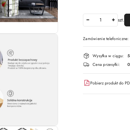
Ilość
szt.
Zamówienie telefoniczne:
Dostępność
Wysyłka w ciągu:
5
i
Cena przesyłki:
dostawa
Pobierz produkt do P