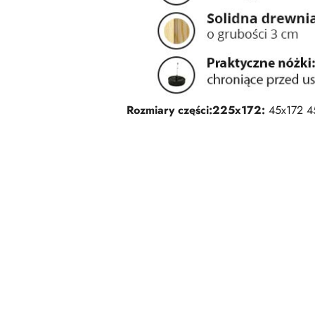
Rozmiary części:
225x172:
45x172 4
Pomiń karuzelę produktów