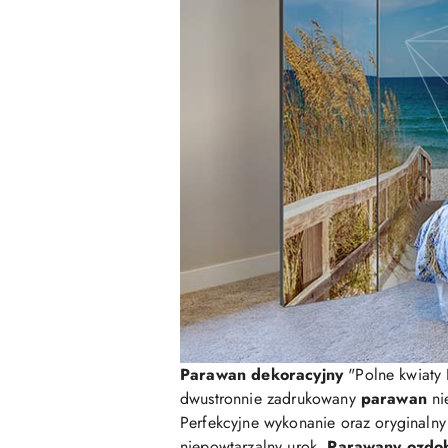
Parawan dekoracyjny
"Polne kwiaty 
dwustronnie zadrukowany
parawan
nie
Perfekcyjne wykonanie oraz oryginaln
niepowtarzalny urok.
Parawany ozdo