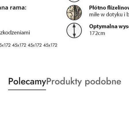
5x172 45x172 45x172 45x172
Produkty
Produkty
Polecamy
Produkty podobne
o
o
statusie:
statusie: