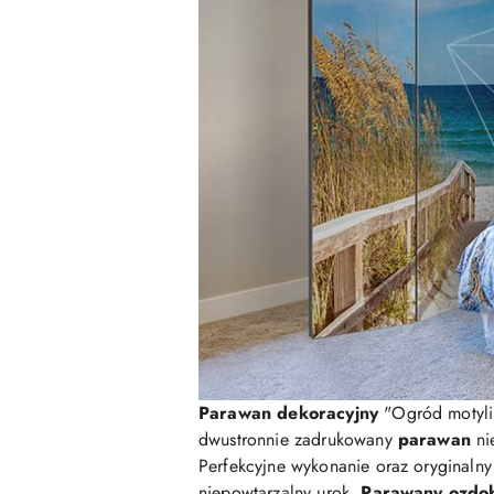
Parawan dekoracyjny
"Ogród motyli 
dwustronnie zadrukowany
parawan
nie
Perfekcyjne wykonanie oraz oryginaln
niepowtarzalny urok.
Parawany ozdo