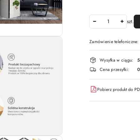
Ilość
szt.
Zamówienie telefoniczne:
Dostępność
Wysyłka w ciągu:
5
i
Cena przesyłki:
dostawa
Pobierz produkt do P