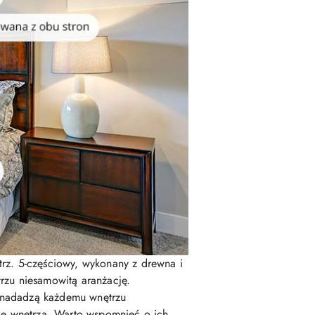
rz. 5-częściowy, wykonany z drewna i
trzu niesamowitą aranżację.
e nadadzą każdemu wnętrzu
ję wnętrza. Warto wspomnieć o ich