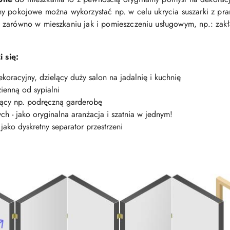
y pokojowe można wykorzystać np. w celu ukrycia suszarki z pra
zarówno w mieszkaniu jak i pomieszczeniu usługowym, np.: zakła
 się:
oracyjny, dzielący duży salon na jadalnię i kuchnię
ienną od sypialni
jący np. podręczną garderobę
h - jako oryginalna aranżacja i szatnia w jednym!
ako dyskretny separator przestrzeni