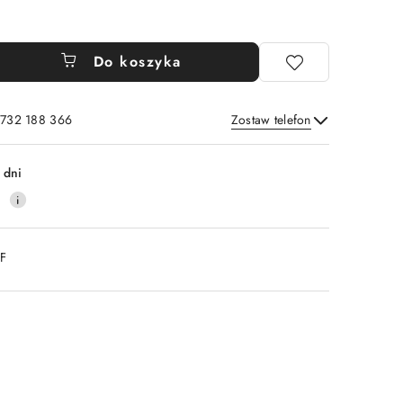
Do koszyka
 732 188 366
Zostaw telefon
Wyślij
 dni
0
DF