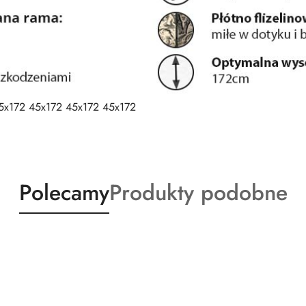
5x172 45x172 45x172 45x172
Produkty
Produkty
Polecamy
Produkty podobne
o
o
statusie:
statusie: