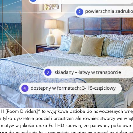
II [Room Dividers]" to wyjątkowa ozdoba do nowoczesnych wnęt
 tylko dyskretnie podzieli przestrzeń ale również stworzy we wnę
y motyw w jakości druku Full HD sprawią, że parawany pokojow
bne
do mieszkania to z pewnością oryginalny pomysł na dekorac