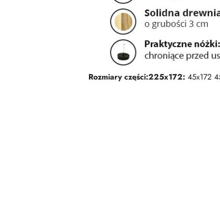
Rozmiary części:
225x172:
45x172 4
Pomiń karuzelę produktów