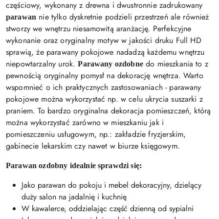
częściowy, wykonany z drewna i dwustronnie zadrukowany
nie tylko dyskretnie podzieli przestrzeń ale również
parawan
stworzy we wnętrzu niesamowitą aranżację. Perfekcyjne
wykonanie oraz oryginalny motyw w jakości druku Full HD
sprawią, że parawany pokojowe nadadzą każdemu wnętrzu
niepowtarzalny urok.
do mieszkania to z
Parawany ozdobne
pewnością oryginalny pomysł na dekorację wnętrza. Warto
wspomnieć o ich praktycznych zastosowaniach - parawany
pokojowe można wykorzystać np. w celu ukrycia suszarki z
praniem. To bardzo oryginalna dekoracja pomieszczeń, którą
można wykorzystać zarówno w mieszkaniu jak i
pomieszczeniu usługowym, np.: zakładzie fryzjerskim,
gabinecie lekarskim czy nawet w biurze księgowym.
Parawan ozdobny idealnie sprawdzi się:
Jako parawan do pokoju i mebel dekoracyjny, dzielący
duży salon na jadalnię i kuchnię
W kawalerce, oddzielając część dzienną od sypialni