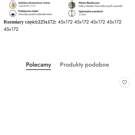
45x172 45x172 45x172 45x172
Rozmiary części:
225x172:
45x172
Produkty
Produkty
Polecamy
Produkty podobne
Pomiń karuzelę produktów
o
o
statusie:
statusie: