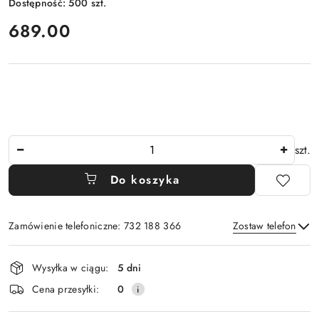
Dostępność:
500
szt.
cena:
689.00
Ilość
szt.
Do koszyka
Zamówienie telefoniczne: 732 188 366
Zostaw telefon
Dostępność
Wysyłka w ciągu:
5 dni
i
Wyślij
Cena przesyłki:
0
dostawa