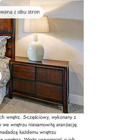
ch wnętrz. 5-częściowy, wykonany z
zy we wnętrzu niesamowitą aranżację.
e nadadzą każdemu wnętrzu
ję wnętrza. Warto wspomnieć o ich