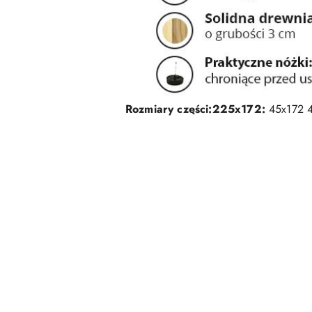
Rozmiary części:
225x172:
45x172 4
Pomiń karuzelę produktów