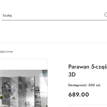
częściowe
Parawan 5-czę
3D
Dostępność:
500
szt.
cena:
689.00