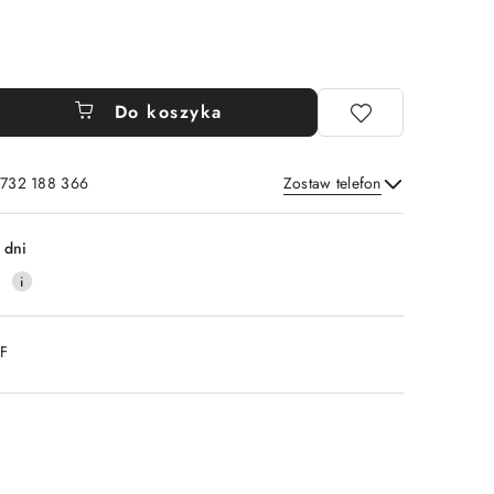
Do koszyka
 732 188 366
Zostaw telefon
Wyślij
 dni
0
DF