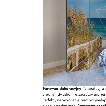
Parawan dekoracyjny
"Abstrakcyjna 
drewna i dwustronnie zadrukowany
pa
Perfekcyjne wykonanie oraz oryginaln
niepowtarzalny urok.
Parawany ozdo