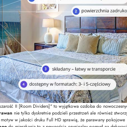
szarość II [Room Dividers]" to wyjątkowa ozdoba do nowoczesny
rawan
nie tylko dyskretnie podzieli przestrzeń ale również stwor
y motyw w jakości druku Full HD sprawią, że parawany pokojow
bne
do mieszkania to z pewnością oryginalny pomysł na dekorac