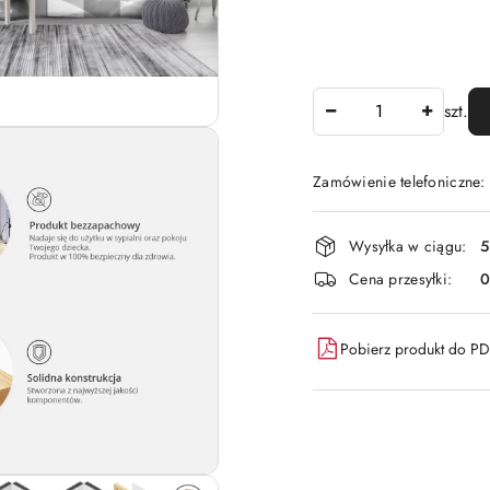
Ilość
szt.
Zamówienie telefoniczne:
Dostępność
Wysyłka w ciągu:
5
i
Cena przesyłki:
dostawa
Pobierz produkt do P