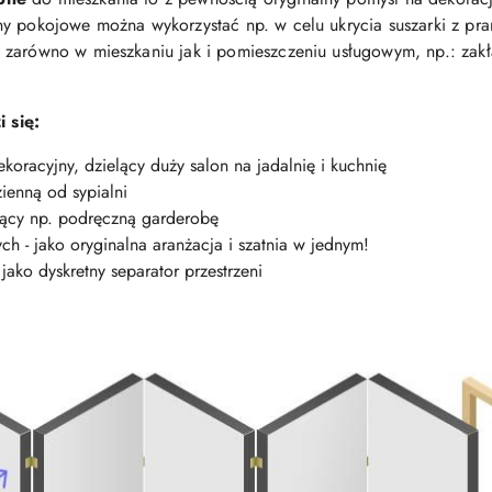
y pokojowe można wykorzystać np. w celu ukrycia suszarki z pra
zarówno w mieszkaniu jak i pomieszczeniu usługowym, np.: zakła
 się:
oracyjny, dzielący duży salon na jadalnię i kuchnię
ienną od sypialni
jący np. podręczną garderobę
h - jako oryginalna aranżacja i szatnia w jednym!
ako dyskretny separator przestrzeni