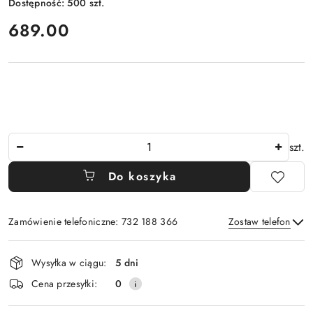
Dostępność:
500
szt.
cena:
689.00
Ilość
szt.
Do koszyka
Zamówienie telefoniczne: 732 188 366
Zostaw telefon
Dostępność
Wysyłka w ciągu:
5 dni
i
Wyślij
Cena przesyłki:
0
dostawa