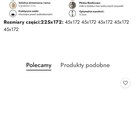
Rozmiary części:
225x172:
45x172 45x172 45x172 45x172
45x172
Produkty
Produkty
Polecamy
Produkty podobne
Pomiń karuzelę produktów
o
o
statusie:
statusie: