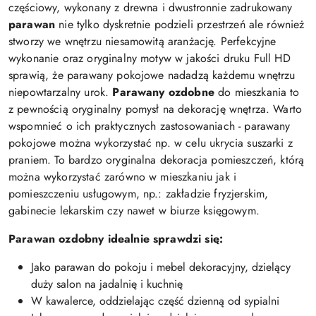
częściowy, wykonany z drewna i dwustronnie zadrukowany
parawan
nie tylko dyskretnie podzieli przestrzeń ale również
stworzy we wnętrzu niesamowitą aranżację. Perfekcyjne
wykonanie oraz oryginalny motyw w jakości druku Full HD
sprawią, że parawany pokojowe nadadzą każdemu wnętrzu
niepowtarzalny urok.
Parawany ozdobne
do mieszkania to
z pewnością oryginalny pomysł na dekorację wnętrza. Warto
wspomnieć o ich praktycznych zastosowaniach - parawany
pokojowe można wykorzystać np. w celu ukrycia suszarki z
praniem. To bardzo oryginalna dekoracja pomieszczeń, którą
można wykorzystać zarówno w mieszkaniu jak i
pomieszczeniu usługowym, np.: zakładzie fryzjerskim,
gabinecie lekarskim czy nawet w biurze księgowym.
Parawan ozdobny idealnie sprawdzi się:
Jako parawan do pokoju i mebel dekoracyjny, dzielący
duży salon na jadalnię i kuchnię
W kawalerce, oddzielając część dzienną od sypialni