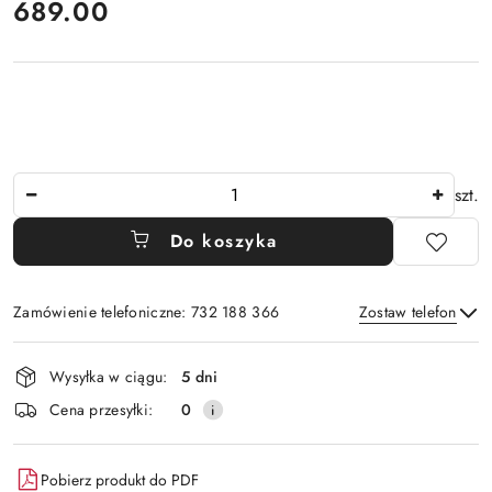
cena:
689.00
Ilość
szt.
Do koszyka
Zamówienie telefoniczne: 732 188 366
Zostaw telefon
Dostępność
Wysyłka w ciągu:
5 dni
i
Wyślij
Cena przesyłki:
0
dostawa
Pobierz produkt do PDF