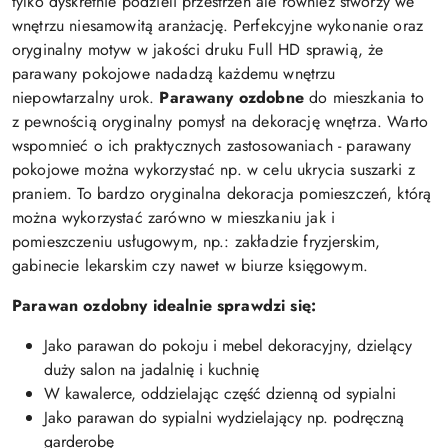
tylko dyskretnie podzieli przestrzeń ale również stworzy we
wnętrzu niesamowitą aranżację. Perfekcyjne wykonanie oraz
oryginalny motyw w jakości druku Full HD sprawią, że
parawany pokojowe nadadzą każdemu wnętrzu
niepowtarzalny urok.
Parawany ozdobne
do mieszkania to
z pewnością oryginalny pomysł na dekorację wnętrza. Warto
wspomnieć o ich praktycznych zastosowaniach - parawany
pokojowe można wykorzystać np. w celu ukrycia suszarki z
praniem. To bardzo oryginalna dekoracja pomieszczeń, którą
można wykorzystać zarówno w mieszkaniu jak i
pomieszczeniu usługowym, np.: zakładzie fryzjerskim,
gabinecie lekarskim czy nawet w biurze księgowym.
Parawan ozdobny idealnie sprawdzi się:
Jako parawan do pokoju i mebel dekoracyjny, dzielący
duży salon na jadalnię i kuchnię
W kawalerce, oddzielając część dzienną od sypialni
Jako parawan do sypialni wydzielający np. podręczną
garderobę