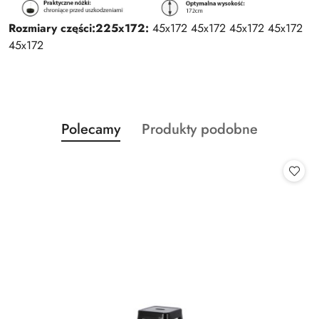
Rozmiary części:
225x172:
45x172 45x172 45x172 45x172
45x172
Produkty
Produkty
Polecamy
Produkty podobne
Pomiń karuzelę produktów
o
o
statusie:
statusie: