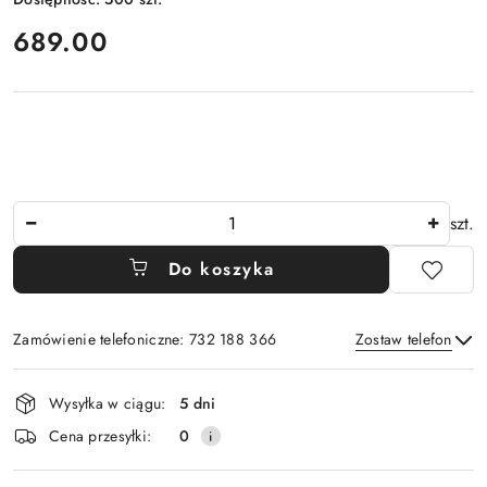
cena:
689.00
Ilość
szt.
Do koszyka
Zamówienie telefoniczne: 732 188 366
Zostaw telefon
Dostępność
Wysyłka w ciągu:
5 dni
i
Wyślij
Cena przesyłki:
0
dostawa