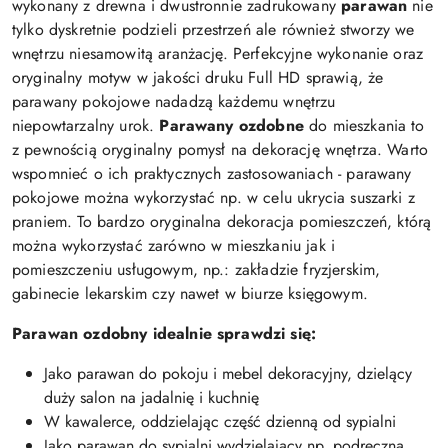
wykonany z drewna i dwustronnie zadrukowany
parawan
nie
tylko dyskretnie podzieli przestrzeń ale również stworzy we
wnętrzu niesamowitą aranżację. Perfekcyjne wykonanie oraz
oryginalny motyw w jakości druku Full HD sprawią, że
parawany pokojowe nadadzą każdemu wnętrzu
niepowtarzalny urok.
Parawany ozdobne
do mieszkania to
z pewnością oryginalny pomysł na dekorację wnętrza. Warto
wspomnieć o ich praktycznych zastosowaniach - parawany
pokojowe można wykorzystać np. w celu ukrycia suszarki z
praniem. To bardzo oryginalna dekoracja pomieszczeń, którą
można wykorzystać zarówno w mieszkaniu jak i
pomieszczeniu usługowym, np.: zakładzie fryzjerskim,
gabinecie lekarskim czy nawet w biurze księgowym.
Parawan ozdobny idealnie sprawdzi się:
Jako parawan do pokoju i mebel dekoracyjny, dzielący
duży salon na jadalnię i kuchnię
W kawalerce, oddzielając część dzienną od sypialni
Jako parawan do sypialni wydzielający np. podręczną