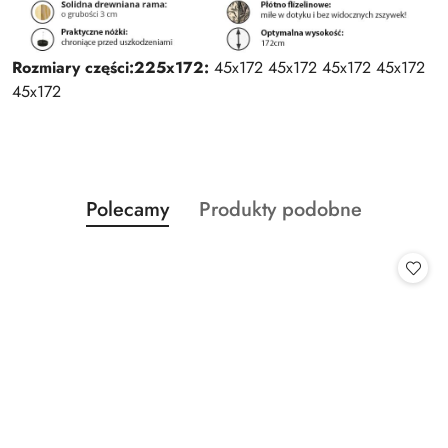
Rozmiary części:
225x172:
45x172 45x172 45x172 45x172
45x172
Produkty
Produkty
Polecamy
Produkty podobne
Pomiń karuzelę produktów
o
o
statusie:
statusie: